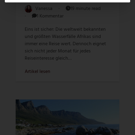
Vanessa
·
19 minute read
·
1 Kommentar
Eins ist sicher: Die weltweit bekannten
und größten Wasserfälle Afrikas sind
immer eine Reise wert. Dennoch eignet
sich nicht jeder Monat für jedes
Reiseinteresse gleich…
Artikel lesen