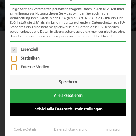
Einige Services verarbeiten personenbezogene Daten in den USA. Mit Ihrer
Einwilligung zur Nutzung dieser Services willigen Sie auch in die
Verarbeitung Ihrer Daten in den USA gemäß Art. 49 (1) lit. a GDPR ein. Der
EuGH stuft die USA als ein Land mit unzureichendem Datenschutz nach EU-
Standards ein. Es besteht beispielsweise die Gefahr, dass US-Behörden
personenbezogene Daten in Überwachungsprogrammen verarbeiten, ohne
dass für Europäerinnen und Europäer eine Klagemöglichkeit besteht.
Es folgt eine Liste der Service-Gruppen, für die eine Einwil
Essenziell
Statistiken
Externe Medien
Speichern
Alle akzeptieren
Individuelle Datenschutzeinstellungen
AFRIKAS KLIMA
beste Reisezeit
Cookie-Details
Datenschutzerklärung
Impressum
Victoria Falls