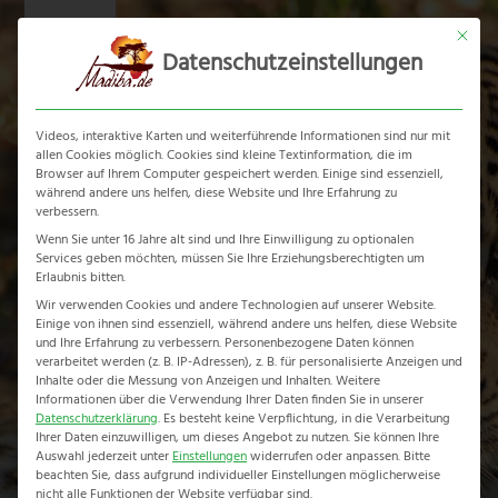
Skip
Mit dies
to
Datenschutzeinstellungen
content
Ope
Clos
mobi
mobi
Videos, interaktive Karten und weiterführende Informationen sind nur mit
men
men
allen Cookies möglich. Cookies sind kleine Textinformation, die im
Browser auf Ihrem Computer gespeichert werden. Einige sind essenziell,
während andere uns helfen, diese Website und Ihre Erfahrung zu
verbessern.
Wenn Sie unter 16 Jahre alt sind und Ihre Einwilligung zu optionalen
Services geben möchten, müssen Sie Ihre Erziehungsberechtigten um
Afrikas Klima
Erlaubnis bitten.
Wir verwenden Cookies und andere Technologien auf unserer Website.
Einige von ihnen sind essenziell, während andere uns helfen, diese Website
Home
-
Afrikas Klima
und Ihre Erfahrung zu verbessern.
Personenbezogene Daten können
verarbeitet werden (z. B. IP-Adressen), z. B. für personalisierte Anzeigen und
Inhalte oder die Messung von Anzeigen und Inhalten.
Weitere
Informationen über die Verwendung Ihrer Daten finden Sie in unserer
Datenschutzerklärung
.
Es besteht keine Verpflichtung, in die Verarbeitung
Ihrer Daten einzuwilligen, um dieses Angebot zu nutzen.
Sie können Ihre
Auswahl jederzeit unter
Einstellungen
widerrufen oder anpassen.
Bitte
beachten Sie, dass aufgrund individueller Einstellungen möglicherweise
nicht alle Funktionen der Website verfügbar sind.