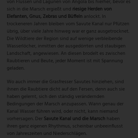
von Flüssen und Lagunen von Angola bis hierher, bevor es
sich in die Marsch ergießt und
riesige Herden von
Elefanten, Gnus, Zebras und Büffeln
anlockt. In
trockeneren Jahren bleiben vom Savute Kanal nur Pfützen
übrig, über viele Jahre hinweg war er ganz ausgetrocknet.
Die Wildtiere der Region sind auf wenige verbleibende
Wasserlöcher, inmitten der ausgedörrten und staubigen
Landschaft, angewiesen. An diesen brodelt es zwischen
Raubtieren und Beute, jeder Moment ist mit Spannung
geladen.
Wo auch immer die Grasfresser Savutes hinziehen, sind
ihnen die Raubtiere dicht auf den Fersen, denn auch sie
haben gelernt, sich den ständig verändernden
Bedingungen der Marsch anzupassen. Wann genau der
Kanal Wasser führen wird, oder nicht, kann niemand
vorhersagen. Der
Savute Kanal und die Marsch
haben
ihren ganz eigenen Rhythmus, scheinbar unbeeinflusst
von Jahreszeiten und Niederschlägen.