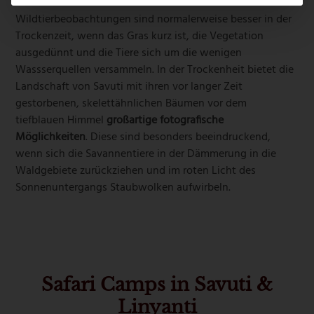
Wildtierbeobachtungen sind normalerweise besser in der
Trockenzeit, wenn das Gras kurz ist, die Vegetation
ausgedünnt und die Tiere sich um die wenigen
Wassserquellen versammeln. In der Trockenheit bietet die
Landschaft von Savuti mit ihren vor langer Zeit
gestorbenen, skelettähnlichen Bäumen vor dem
tiefblauen Himmel
großartige fotografische
Möglichkeiten
. Diese sind besonders beeindruckend,
wenn sich die Savannentiere in der Dämmerung in die
Waldgebiete zurückziehen und im roten Licht des
Sonnenuntergangs Staubwolken aufwirbeln.
Safari Camps in Savuti &
Linyanti