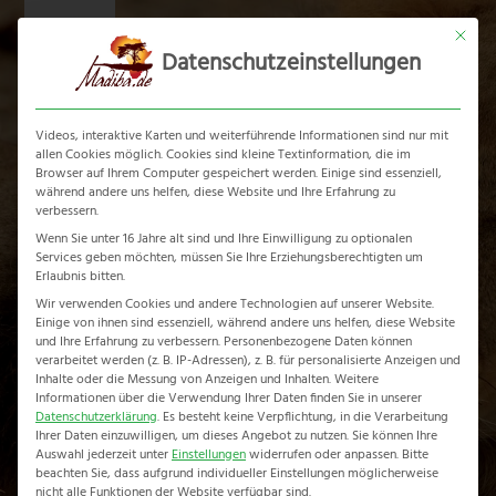
Skip
Mit dies
to
Datenschutzeinstellungen
content
Ope
Clos
mobi
mobi
Videos, interaktive Karten und weiterführende Informationen sind nur mit
men
men
allen Cookies möglich. Cookies sind kleine Textinformation, die im
Browser auf Ihrem Computer gespeichert werden. Einige sind essenziell,
während andere uns helfen, diese Website und Ihre Erfahrung zu
verbessern.
Savuti & Linyanti
Wenn Sie unter 16 Jahre alt sind und Ihre Einwilligung zu optionalen
Services geben möchten, müssen Sie Ihre Erziehungsberechtigten um
Home
-
Botswana Reiseführer
-
Savuti & Linyanti
Erlaubnis bitten.
Wir verwenden Cookies und andere Technologien auf unserer Website.
Einige von ihnen sind essenziell, während andere uns helfen, diese Website
und Ihre Erfahrung zu verbessern.
Personenbezogene Daten können
verarbeitet werden (z. B. IP-Adressen), z. B. für personalisierte Anzeigen und
Inhalte oder die Messung von Anzeigen und Inhalten.
Weitere
Informationen über die Verwendung Ihrer Daten finden Sie in unserer
Datenschutzerklärung
.
Es besteht keine Verpflichtung, in die Verarbeitung
Ihrer Daten einzuwilligen, um dieses Angebot zu nutzen.
Sie können Ihre
Auswahl jederzeit unter
Einstellungen
widerrufen oder anpassen.
Bitte
beachten Sie, dass aufgrund individueller Einstellungen möglicherweise
nicht alle Funktionen der Website verfügbar sind.