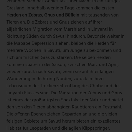
verändert sich das Gebiet fast über Nacht in ein saftiges
Grasland. Innerhalb weniger Tage kommen die ersten
Herden an Zebras, Gnus und Büffeln
mit tausenden von
Tieren an. Die Zebras und Gnus ziehen auf ihrer
alljährlichen Migration vom Marshland in Linyanti in
Richtung Süden durch Savuti hindurch. Bevor sie weiter in
die Mababe Depression ziehen, bleiben die Herden für
mehrere Wochen in Savuti, um Junge zu bekommen und
sich am frischen Gras zu stärken. Die selben Herden
kommen später in der Saison, zwischen März und April,
wieder zurück nach Savuti, wenn sie auf ihrer langen
Wanderung in Richtung Norden, zurück in ihren
Lebensraum der Trockenzeit entlang des Chobe und des
Linyanti Flusses sind. Die Migration der Zebras und Gnus
ist eines der großartigsten Spektakel der Natur und bietet
den von den Tieren abhängigen Raubtieren ein Festmahl.
Die offenen Ebenen ziehen Geparden an und die vielen
felsigen Gebiete um Savuti herum bieten ein exzellentes
Habitat für Leoparden und die agilen Klippspringer.