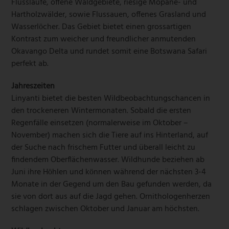
Flussläufe, offene Waldgebiete, riesige Mopane- und
Hartholzwälder, sowie Flussauen, offenes Grasland und
Wasserlӧcher. Das Gebiet bietet einen grossartigen
Kontrast zum weicher und freundlicher anmutenden
Okavango Delta und rundet somit eine Botswana Safari
perfekt ab.
Jahreszeiten
Linyanti bietet die besten Wildbeobachtungschancen in
den trockeneren Wintermonaten. Sobald die ersten
Regenfälle einsetzen (normalerweise im Oktober –
November) machen sich die Tiere auf ins Hinterland, auf
der Suche nach frischem Futter und überall leicht zu
findendem Oberflächenwasser. Wildhunde beziehen ab
Juni ihre Hӧhlen und kӧnnen während der nächsten 3-4
Monate in der Gegend um den Bau gefunden werden, da
sie von dort aus auf die Jagd gehen. Ornithologenherzen
schlagen zwischen Oktober und Januar am höchsten.