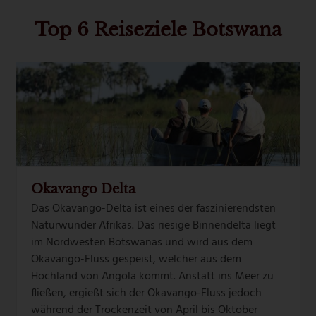
Top 6 Reiseziele Botswana
Use
the
left
and
right
arrow
keys
to
Okavango Delta
access
Das Okavango-Delta ist eines der faszinierendsten
the
Naturwunder Afrikas. Das riesige Binnendelta liegt
carousel
im Nordwesten Botswanas und wird aus dem
navigation
Okavango-Fluss gespeist, welcher aus dem
buttons
Hochland von Angola kommt. Anstatt ins Meer zu
fließen, ergießt sich der Okavango-Fluss jedoch
während der Trockenzeit von April bis Oktober