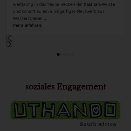
weitläufig in das flache Becken der
Kalahari
-Wüste
und schafft so ein einzigartiges Netzwerk aus
Wasserstraßen,…
mehr erfahren
Press
Press
escape
escape
to
to
go
go
to
to
the
soziales Engagement
the
first
first
slide
slide