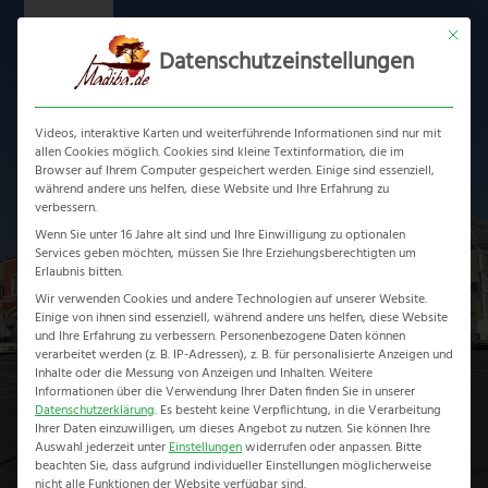
Skip
Mit dies
to
Datenschutzeinstellungen
content
Ope
Clos
mobi
mobi
Videos, interaktive Karten und weiterführende Informationen sind nur mit
men
men
allen Cookies möglich. Cookies sind kleine Textinformation, die im
Browser auf Ihrem Computer gespeichert werden. Einige sind essenziell,
Swakopmund
während andere uns helfen, diese Website und Ihre Erfahrung zu
verbessern.
Empfehlungen, Tipps &
Wenn Sie unter 16 Jahre alt sind und Ihre Einwilligung zu optionalen
Services geben möchten, müssen Sie Ihre Erziehungsberechtigten um
Ausflugsziele
Erlaubnis bitten.
Wir verwenden Cookies und andere Technologien auf unserer Website.
Home
-
Namibia Reiseführer
-
Swakopmund
Einige von ihnen sind essenziell, während andere uns helfen, diese Website
und Ihre Erfahrung zu verbessern.
Personenbezogene Daten können
verarbeitet werden (z. B. IP-Adressen), z. B. für personalisierte Anzeigen und
Inhalte oder die Messung von Anzeigen und Inhalten.
Weitere
Informationen über die Verwendung Ihrer Daten finden Sie in unserer
Datenschutzerklärung
.
Es besteht keine Verpflichtung, in die Verarbeitung
Ihrer Daten einzuwilligen, um dieses Angebot zu nutzen.
Sie können Ihre
Auswahl jederzeit unter
Einstellungen
widerrufen oder anpassen.
Bitte
beachten Sie, dass aufgrund individueller Einstellungen möglicherweise
nicht alle Funktionen der Website verfügbar sind.