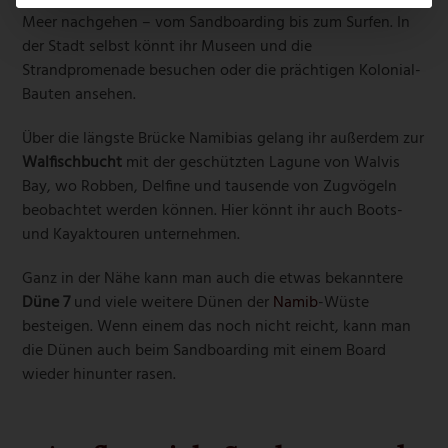
Meer nachgehen – vom Sandboarding bis zum Surfen. In
der Stadt selbst könnt ihr Museen und die
Strandpromenade besuchen oder die prächtigen Kolonial-
Bauten ansehen.
Über die längste Brücke Namibias gelang ihr außerdem zur
Walfischbucht
mit der geschützten Lagune von Walvis
Bay, wo Robben, Delfine und tausende von Zugvögeln
beobachtet werden können. Hier könnt ihr auch Boots-
und Kayaktouren unternehmen.
Ganz in der Nähe kann man auch die etwas bekanntere
Düne 7
und viele weitere Dünen der
Namib
-Wüste
besteigen. Wenn einem das noch nicht reicht, kann man
die Dünen auch beim Sandboarding mit einem Board
wieder hinunter rasen.