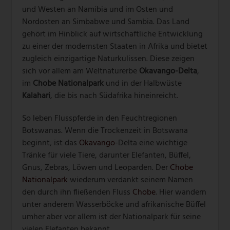
und Westen an Namibia und im Osten und
Nordosten an Simbabwe und Sambia. Das Land
gehört im Hinblick auf wirtschaftliche Entwicklung
zu einer der modernsten Staaten in Afrika und bietet
zugleich einzigartige Naturkulissen. Diese zeigen
sich vor allem am Weltnaturerbe
Okavango-Delta
,
im
Chobe Nationalpark
und in der Halbwüste
Kalahari
, die bis nach Südafrika hineinreicht.
So leben Flusspferde in den Feuchtregionen
Botswanas. Wenn die Trockenzeit in Botswana
beginnt, ist das
Okavango
-Delta eine wichtige
Tränke für viele Tiere, darunter Elefanten, Büffel,
Gnus, Zebras, Löwen und Leoparden. Der
Chobe
Nationalpark
wiederum verdankt seinem Namen
den durch ihn fließenden Fluss
Chobe
. Hier wandern
unter anderem Wasserböcke und afrikanische Büffel
umher aber vor allem ist der Nationalpark für seine
vielen Elefanten bekannt.