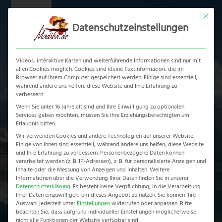
Skip
Mit dies
to
Datenschutzeinstellungen
content
Ope
Clos
mobi
mobi
Videos, interaktive Karten und weiterführende Informationen sind nur mit
men
men
allen Cookies möglich. Cookies sind kleine Textinformation, die im
Browser auf Ihrem Computer gespeichert werden. Einige sind essenziell,
während andere uns helfen, diese Website und Ihre Erfahrung zu
verbessern.
Wenn Sie unter 16 Jahre alt sind und Ihre Einwilligung zu optionalen
Mosambik Urlaub &
Services geben möchten, müssen Sie Ihre Erziehungsberechtigten um
Erlaubnis bitten.
Reisen
Wir verwenden Cookies und andere Technologien auf unserer Website.
Einige von ihnen sind essenziell, während andere uns helfen, diese Website
und Ihre Erfahrung zu verbessern.
Personenbezogene Daten können
Home
-
Mosambik
verarbeitet werden (z. B. IP-Adressen), z. B. für personalisierte Anzeigen und
Inhalte oder die Messung von Anzeigen und Inhalten.
Weitere
Informationen über die Verwendung Ihrer Daten finden Sie in unserer
Datenschutzerklärung
.
Es besteht keine Verpflichtung, in die Verarbeitung
Ihrer Daten einzuwilligen, um dieses Angebot zu nutzen.
Sie können Ihre
Auswahl jederzeit unter
Einstellungen
widerrufen oder anpassen.
Bitte
beachten Sie, dass aufgrund individueller Einstellungen möglicherweise
nicht alle Funktionen der Website verfügbar sind.