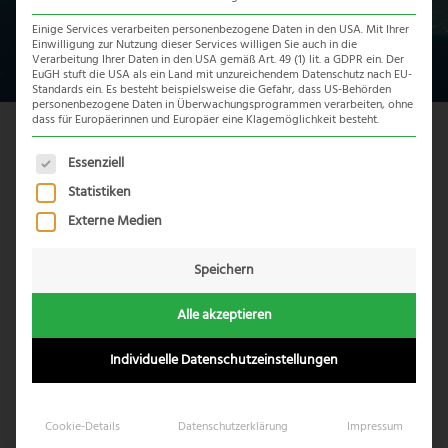
Einige Services verarbeiten personenbezogene Daten in den USA. Mit Ihrer
Einwilligung zur Nutzung dieser Services willigen Sie auch in die
Verarbeitung Ihrer Daten in den USA gemäß Art. 49 (1) lit. a GDPR ein. Der
EuGH stuft die USA als ein Land mit unzureichendem Datenschutz nach EU-
Standards ein. Es besteht beispielsweise die Gefahr, dass US-Behörden
personenbezogene Daten in Überwachungsprogrammen verarbeiten, ohne
dass für Europäerinnen und Europäer eine Klagemöglichkeit besteht.
Als Spezialist für das südliche Afrika bieten wir eine kleine
Es folgt eine Liste der Service-Gruppen, für die eine Einwil
Essenziell
Auswahl an exotischen
Mosambik Reisen
an und erfüllen
Statistiken
gern individuelle Reisewünsche. Mosambik lässt sich am
Externe Medien
günstigsten in kleinen Gruppen mit Reiseleiter und
einfachen Unterkünften bereisen. Entdecken Sie die
Speichern
unberührte Wildnis Mosambiks und die kilometerlangen
Traumstrände am Indischen Ozean.
Alle akzeptieren
Individuelle Datenschutzeinstellungen
Eine Auswahl unserer Strandresorts entlang der
touristisch noch kaum erschlossenen Küste am Indischen
Ozean finden Sie in unserer Auflistung unten. Für
Cookie-Details
Datenschutzerklärung
Impressum