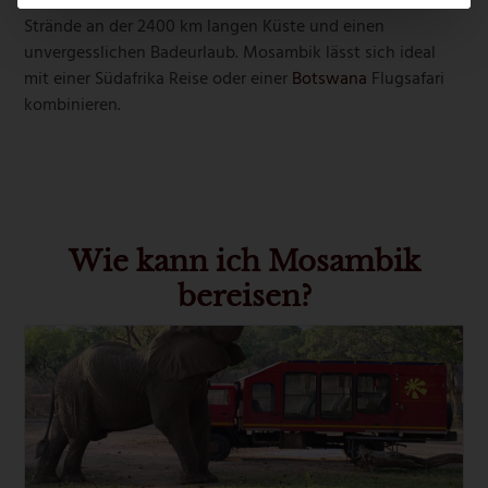
Individualisten bietet ein
Mosambik Urlaub
traumhafte
Strände an der 2400 km langen Küste und einen
unvergesslichen Badeurlaub. Mosambik lässt sich ideal
mit einer Südafrika Reise oder einer
Botswana
Flugsafari
kombinieren.
Wie kann ich Mosambik
bereisen?