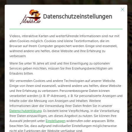
Skip
Mit dies
to
Datenschutzeinstellungen
content
Ope
Clos
mobi
mobi
Videos, interaktive Karten und weiterführende Informationen sind nur mit
men
men
allen Cookies möglich. Cookies sind kleine Textinformation, die im
Browser auf Ihrem Computer gespeichert werden. Einige sind essenziell,
während andere uns helfen, diese Website und Ihre Erfahrung zu
verbessern.
Wenn Sie unter 16 Jahre alt sind und Ihre Einwilligung zu optionalen
Services geben möchten, müssen Sie Ihre Erziehungsberechtigten um
Rainbow Route
Erlaubnis bitten.
Wir verwenden Cookies und andere Technologien auf unserer Website.
Einige von ihnen sind essenziell, während andere uns helfen, diese Website
Home
-
Erlebnisreise
-
Rainbow Route
und Ihre Erfahrung zu verbessern.
Personenbezogene Daten können
verarbeitet werden (z. B. IP-Adressen), z. B. für personalisierte Anzeigen und
Inhalte oder die Messung von Anzeigen und Inhalten.
Weitere
Informationen über die Verwendung Ihrer Daten finden Sie in unserer
Datenschutzerklärung
.
Es besteht keine Verpflichtung, in die Verarbeitung
Ihrer Daten einzuwilligen, um dieses Angebot zu nutzen.
Sie können Ihre
Auswahl jederzeit unter
Einstellungen
widerrufen oder anpassen.
Bitte
beachten Sie, dass aufgrund individueller Einstellungen möglicherweise
nicht alle Funktionen der Website verfügbar sind.