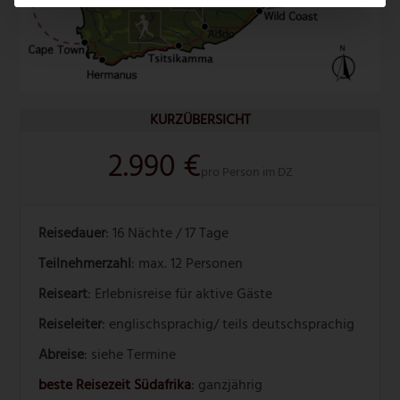
KURZÜBERSICHT
2.990 €
pro Person im DZ
Reisedauer
: 16 Nächte / 17 Tage
Teilnehmerzahl
: max. 12 Personen
Reiseart
: Erlebnisreise für aktive Gäste
Reiseleiter
: englischsprachig/ teils deutschsprachig
Abreise
: siehe Termine
beste Reisezeit Südafrika
: ganzjährig