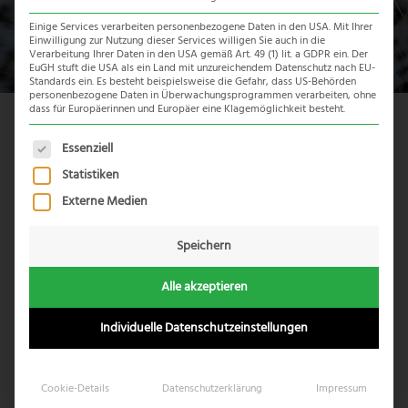
Einige Services verarbeiten personenbezogene Daten in den USA. Mit Ihrer
Einwilligung zur Nutzung dieser Services willigen Sie auch in die
Verarbeitung Ihrer Daten in den USA gemäß Art. 49 (1) lit. a GDPR ein. Der
EuGH stuft die USA als ein Land mit unzureichendem Datenschutz nach EU-
Standards ein. Es besteht beispielsweise die Gefahr, dass US-Behörden
personenbezogene Daten in Überwachungsprogrammen verarbeiten, ohne
dass für Europäerinnen und Europäer eine Klagemöglichkeit besteht.
Reiseübersicht
Es folgt eine Liste der Service-Gruppen, für die eine Einwil
Essenziell
Statistiken
Externe Medien
Speichern
Alle akzeptieren
Individuelle Datenschutzeinstellungen
Cookie-Details
Datenschutzerklärung
Impressum