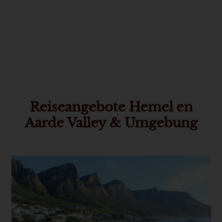
Reiseangebote Hemel en
Aarde Valley & Umgebung
Use
the
left
and
right
arrow