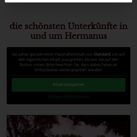
die schönsten Unterkünfte in
und um Hermanus
Sie sehen gerade einen Platzhalterinhalt von
Standard
. Um auf
den eigentlichen Inhalt zuzugreifen, klicken Sie auf den
Button unten. Bitte beachten Sie, dass dabei Daten an
Drittanbieter weitergegeben werden.
Inhalt entsperren
Weitere Informationen