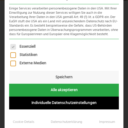
Einige Services verarbeiten personenbezogene Daten in den USA. Mit Ihrer
Einwilligung zur Nutzung dieser Services willigen Sie auch in die
Hemel en Aarde Valley
Verarbeitung Ihrer Daten in den USA gemäß Art. 49 (1) lit. a GDPR ein. Der
EuGH stuft die USA als ein Land mit unzureichendem Datenschutz nach EU-
Standards ein. Es besteht beispielsweise die Gefahr, dass US-Behörden
personenbezogene Daten in Überwachungsprogrammen verarbeiten, ohne
Das „Hemel en Aarde Valley“ – was übersetzt soviel
dass für Europäerinnen und Europäer eine Klagemöglichkeit besteht.
bedeutet wie „Himmel und Erde Tal“ – ist ein
Geheimtipp
unter Weinkennern. Es ist eines der landschaftliche
Es folgt eine Liste der Service-Gruppen, für die eine Einwil
Essenziell
schönsten Weingebiete am Kap, in dem erstklassige
Statistiken
Chardonnay & Pinot Noir aber auch Sauvignon Blanc und
Externe Medien
Shiraz Weine produziert werden. Einige der besten
Weingüter Südafrikas erstrecken sich entlang der
Speichern
Hermanus Wein Route
und in den zahlreichen Weinkellern
werden täglich Weinverkostungen angeboten.
Alle akzeptieren
Individuelle Datenschutzeinstellungen
Cookie-Details
Datenschutzerklärung
Impressum