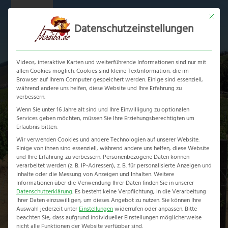
Skip
Mit dies
to
Datenschutzeinstellungen
content
Ope
Clos
mobi
mobi
Videos, interaktive Karten und weiterführende Informationen sind nur mit
men
men
allen Cookies möglich. Cookies sind kleine Textinformation, die im
Browser auf Ihrem Computer gespeichert werden. Einige sind essenziell,
während andere uns helfen, diese Website und Ihre Erfahrung zu
Hemel en Aarde
verbessern.
Wenn Sie unter 16 Jahre alt sind und Ihre Einwilligung zu optionalen
Valley
Services geben möchten, müssen Sie Ihre Erziehungsberechtigten um
Erlaubnis bitten.
Home
-
Südafrika Reiseführer
-
Hermanus
-
Hemel en Aarde Valley
Wir verwenden Cookies und andere Technologien auf unserer Website.
Einige von ihnen sind essenziell, während andere uns helfen, diese Website
und Ihre Erfahrung zu verbessern.
Personenbezogene Daten können
verarbeitet werden (z. B. IP-Adressen), z. B. für personalisierte Anzeigen und
Inhalte oder die Messung von Anzeigen und Inhalten.
Weitere
Informationen über die Verwendung Ihrer Daten finden Sie in unserer
Datenschutzerklärung
.
Es besteht keine Verpflichtung, in die Verarbeitung
Ihrer Daten einzuwilligen, um dieses Angebot zu nutzen.
Sie können Ihre
Auswahl jederzeit unter
Einstellungen
widerrufen oder anpassen.
Bitte
beachten Sie, dass aufgrund individueller Einstellungen möglicherweise
nicht alle Funktionen der Website verfügbar sind.