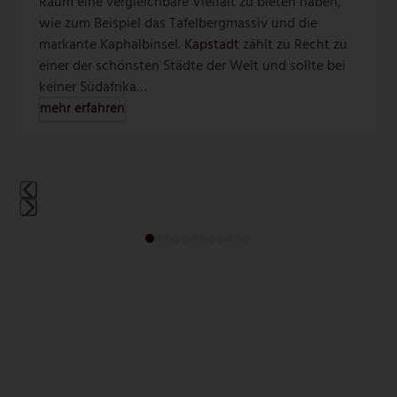
Raum eine vergleichbare Vielfalt zu bieten haben,
wie zum Beispiel das Tafelbergmassiv und die
markante Kaphalbinsel.
Kapstadt
zählt zu Recht zu
einer der schönsten Städte der Welt und sollte bei
keiner Südafrika…
mehr erfahren
Press
Press
escape
escape
to
to
go
go
to
to
the
the
first
first
slide
slide