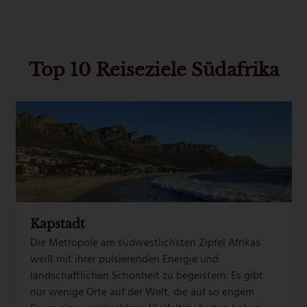
the
first
first
slide
slide
Top 10 Reiseziele Südafrika
Use
the
left
and
right
arrow
keys
to
Kapstadt
access
Die Metropole am südwestlichsten Zipfel Afrikas
the
weiß mit ihrer pulsierenden Energie und
carousel
landschaftlichen Schönheit zu begeistern. Es gibt
navigation
nur wenige Orte auf der Welt, die auf so engem
buttons