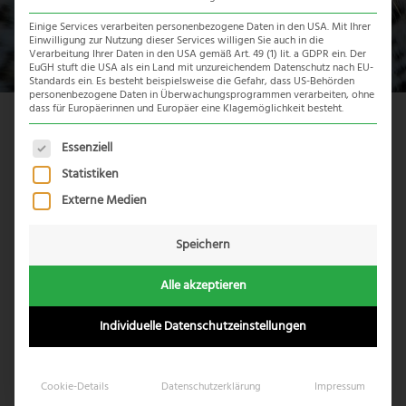
Einige Services verarbeiten personenbezogene Daten in den USA. Mit Ihrer
Einwilligung zur Nutzung dieser Services willigen Sie auch in die
Verarbeitung Ihrer Daten in den USA gemäß Art. 49 (1) lit. a GDPR ein. Der
EuGH stuft die USA als ein Land mit unzureichendem Datenschutz nach EU-
Standards ein. Es besteht beispielsweise die Gefahr, dass US-Behörden
personenbezogene Daten in Überwachungsprogrammen verarbeiten, ohne
dass für Europäerinnen und Europäer eine Klagemöglichkeit besteht.
Rainbow Route
Es folgt eine Liste der Service-Gruppen, für die eine Einwil
Essenziell
Statistiken
4. November 2022
Externe Medien
Reisegast: Max
Reisedatum: Oktober
Speichern
Die Tour startet morgens in Johannesburg mit einer
Alle akzeptieren
Langen fahrt Richtung
Krüger Nationalpark
. Man ist den
ganzen Tag unterwegs aber das ist Okay, da es keine
Individuelle Datenschutzeinstellungen
schnellere Möglichkeit gibt und man auch Stopps macht
um die ersten eindrücke Südafrikas zu sammeln. Die
Pirschfahrten im Park mit einem Guide der beste
Cookie-Details
Datenschutzerklärung
Impressum