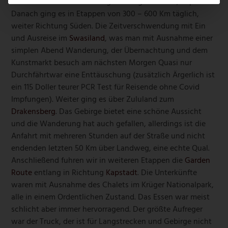
Kenntnisse besitzt und ein gutes Auge beweist, Top!
Danach ging es in Etappen von 300 – 600 Km täglich,
weiter Richtung Süden. Die Zeitverschwendung mit Ein
und Ausreise im
Swasiland
, was man mit Ausnahme einer
simplen Abend Wanderung, der Übernachtung und dem
Kunstmarkt besuch am nächsten Morgen Quasi nur
Durchfährt
war eine Enttäuschung (zusätzlich Ärgerlich ist
ein 115 Doller teurer PCR Test für Reisende ohne Covid
Impfungen). Weiter ging es über Zululand zum
Drakensberg
. Das Gebirge bietet eine schöne Aussicht
und die Wanderung hat auch gefallen, allerdings ist die
Anfahrt mit mehreren Stunden auf der Straße und nicht
endenden letzten 50 Km über Landweg, eine echte Qual.
Anschließend fuhren wir in weiteren Etappen die
Garden
Route
entlang in Richtung
Kapstadt
. Die Unterkünfte
waren mit Ausnahme des Chalets im Krüger Nationalpark,
alle in einem Ordentlichen Zustand. Das Essen war meist
schlicht aber immer hervorragend. Der größte Aufreger
war der Truck, der ist für Langstrecken und Gebirge nicht