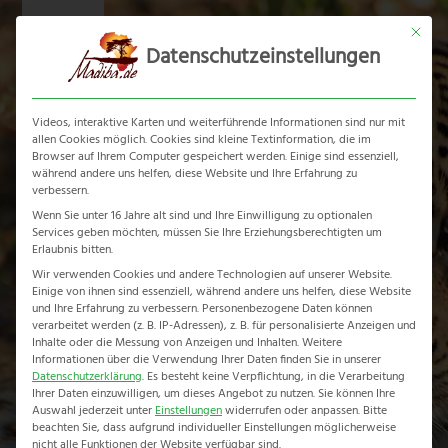
Skip
Mit dies
to
Datenschutzeinstellungen
content
Ope
Clos
mobi
mobi
Videos, interaktive Karten und weiterführende Informationen sind nur mit
men
men
allen Cookies möglich. Cookies sind kleine Textinformation, die im
Browser auf Ihrem Computer gespeichert werden. Einige sind essenziell,
während andere uns helfen, diese Website und Ihre Erfahrung zu
verbessern.
Wenn Sie unter 16 Jahre alt sind und Ihre Einwilligung zu optionalen
Services geben möchten, müssen Sie Ihre Erziehungsberechtigten um
Rainbow Route
Erlaubnis bitten.
Wir verwenden Cookies und andere Technologien auf unserer Website.
Einige von ihnen sind essenziell, während andere uns helfen, diese Website
Home
-
Rainbow Route
und Ihre Erfahrung zu verbessern.
Personenbezogene Daten können
verarbeitet werden (z. B. IP-Adressen), z. B. für personalisierte Anzeigen und
Inhalte oder die Messung von Anzeigen und Inhalten.
Weitere
Informationen über die Verwendung Ihrer Daten finden Sie in unserer
Datenschutzerklärung
.
Es besteht keine Verpflichtung, in die Verarbeitung
Ihrer Daten einzuwilligen, um dieses Angebot zu nutzen.
Sie können Ihre
Auswahl jederzeit unter
Einstellungen
widerrufen oder anpassen.
Bitte
beachten Sie, dass aufgrund individueller Einstellungen möglicherweise
nicht alle Funktionen der Website verfügbar sind.