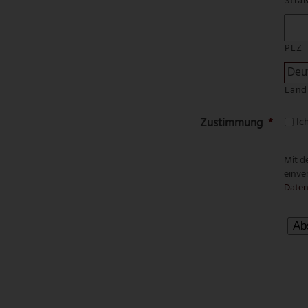
Straß
PLZ
Land
Zustimmung
*
Ic
Mit d
einve
Daten