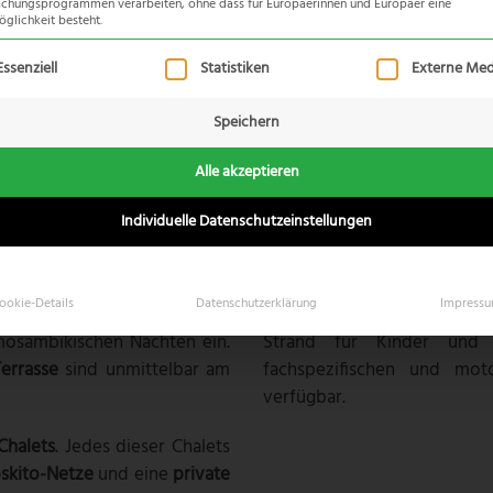
hungsprogrammen verarbeiten, ohne dass für Europäerinnen und Europäer eine
glichkeit besteht.
odge
lgt eine Liste der Service-Gruppen, für die eine Einwilligung 
Essenziell
Statistiken
Externe Med
Speichern
sambiks ist Schauplatz des
Fünf der Chalets haben e
en Meeresarmen der
Maputo
gruppiert sind. Durch G
Alle akzeptieren
ischen Inhaca Island und den
Hauptgebäude und dem Stra
Individuelle Datenschutzeinstellungen
Zur Lodge gehören außerde
 Machangulo Beach Lodge mit
Vielzahl an kleineren Fahr
r Hauptgebäude verfügt über
wetterabhängig. Es wer
ookie-Details
Datenschutzerklärung
Impress
r dahinter gelegene
Boma-
kulturelle Touren
,
Schildkr
mosambikischen Nächten ein.
Strand für Kinder und N
Terrasse
sind unmittelbar am
fachspezifischen und moto
verfügbar.
Chalets
. Jedes dieser Chalets
skito-Netze
und eine
private