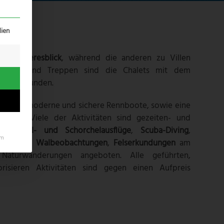
erteilt werden kann. Die erste Service-Gruppe ist essenziell un
ien
inen
Meeresblick
, während die anderen zu Villen
ehwege und Treppen sind die Chalets mit dem
nd verbunden.
m zwei moderne und sichere Rennboote, sowie eine
zeugen. Viele der Aktivitäten sind gezeiten- und
den
Angel- und Schorchelausflüge
,
Scuba-Diving
,
um
öten- und Walbeobachtungen
,
Felserkundungen
am
aturwanderungen angeboten. Alle geführten,
risieren Aktivitäten sind gegen einen Aufpreis