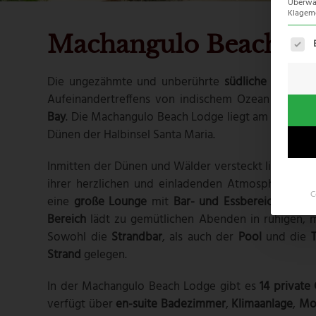
Überwac
Klagemö
Machangulo Beach L
Es fo
Die ungezähmte und unberührte
südliche Küste
Mo
Aufeinandertreffens von indischem Ozean und d
Bay
. Die Machangulo Beach Lodge liegt am Kanal zw
Dünen der Halbinsel Santa Maria.
Inmitten der Dünen und Wälder versteckt liegt die
ihrer herzlichen und einladenden Atmosphäre. Ih
C
eine
große Lounge
mit
Bar- und Essbereich
und de
Bereich
lädt zu gemütlichen Abenden in ruhigen, 
Sowohl die
Strandbar
, als auch der
Pool
und die
Strand
gelegen.
In der Machangulo Beach Lodge gibt es
14 private 
verfügt über
en-suite Badezimmer
,
Klimaanlage
,
Mo