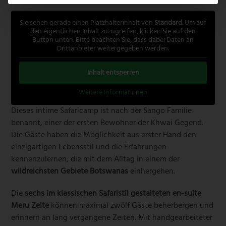
Sie sehen gerade einen Platzhalterinhalt von
Standard
. Um auf
den eigentlichen Inhalt zuzugreifen, klicken Sie auf den
Button unten. Bitte beachten Sie, dass dabei Daten an
Drittanbieter weitergegeben werden.
Inhalt entsperren
Weitere Informationen
Dieses intime Safaricamp ist nach der Sango Familie
benannt, einer der ersten Bewohner der Khwai Gegend.
Die Gäste haben die Möglichkeit aus erster Hand den
einzigartigen Lebensstil und die Erfahrungen
kennenzulernen, die mit dem Alltag in einem der
wildreichsten Gebiete Botswanas
einhergehen.
Die
sechs im klassischen Safaristil gestalteten en-suite
Meru Zelte
können maximal zwölf Gäste beherbergen und
erinnern an lang vergangene Zeiten. Mit handgearbeiteter