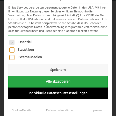
Einige Services verarbeiten personenbezogene Daten in den USA. Mit Ihrer
Einwilligung zur Nutzung dieser Services willigen Sie auch in die
Sango Camp
Verarbeitung Ihrer Daten in den USA gemäß Art. 49 (1) lit. a GDPR ein. Der
EuGH stuft die USA als ein Land mit unzureichendem Datenschutz nach EU-
Standards ein. Es besteht beispielsweise die Gefahr, dass US-Behörden
personenbezogene Daten in Überwachungsprogrammen verarbeiten, ohne
Classic
dass für Europäerinnen und Europäer eine Klagemöglichkeit besteht.
Sango Safari Camp liegt sanft eingebettet im Schatten
Es folgt eine Liste der Service-Gruppen, für die eine Einwil
Essenziell
großer Bäumen
am Ufer des Khwai Flusses
. Mit seiner
Statistiken
Lage am Rande des traditionellen Dorfes Khwai und an
Externe Medien
der Grenze zum
Moremi
Wildreservat, ist das Camp die
ideale Ausgangsbasis zur Erkundung der Kultur und des
Speichern
Wildreichtums dieses einzigartigen Lebensraums.
Inklusive:
Mahlzeiten, Getränke, Aktivitäten,
Alle akzeptieren
Parkgebühren und Wäscheservice
Individuelle Datenschutzeinstellungen
Aktivitäten:
Pirschfahrten bei Tag und Nacht &
Mokorofahrten. Wanderungen auf Anfrage.
Exklusive:
Importierte Premiumweine, Champagner und
Cookie-Details
Datenschutzerklärung
Impressum
Spirituosen