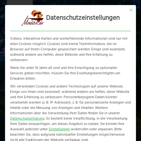
Skip
Mit dies
to
Datenschutzeinstellungen
content
Ope
Clos
mobi
mobi
Videos, interaktive Karten und weiterführende Informationen sind nur mit
men
men
allen Cookies möglich. Cookies sind kleine Textinformation, die im
Browser auf Ihrem Computer gespeichert werden. Einige sind essenziell,
Sango Camp
während andere uns helfen, diese Website und Ihre Erfahrung zu
verbessern.
Wenn Sie unter 16 Jahre alt sind und Ihre Einwilligung zu optionalen
Khwai Konzession
Services geben möchten, müssen Sie Ihre Erziehungsberechtigten um
Erlaubnis bitten.
Home
-
Botswana Reiseführer
-
Moremi Game Reserve
-
Sango
Wir verwenden Cookies und andere Technologien auf unserer Website.
Camp
Einige von ihnen sind essenziell, während andere uns helfen, diese Website
und Ihre Erfahrung zu verbessern.
Personenbezogene Daten können
verarbeitet werden (z. B. IP-Adressen), z. B. für personalisierte Anzeigen und
Inhalte oder die Messung von Anzeigen und Inhalten.
Weitere
Informationen über die Verwendung Ihrer Daten finden Sie in unserer
Datenschutzerklärung
.
Es besteht keine Verpflichtung, in die Verarbeitung
Ihrer Daten einzuwilligen, um dieses Angebot zu nutzen.
Sie können Ihre
Auswahl jederzeit unter
Einstellungen
widerrufen oder anpassen.
Bitte
beachten Sie, dass aufgrund individueller Einstellungen möglicherweise
nicht alle Funktionen der Website verfügbar sind.