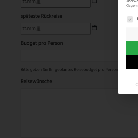
Überwac
Klagemö
Punkt
MM
späteste Rückreise
Es fo
Punkt
TT
JJJJ
Punkt
MM
Budget pro Person
Punkt
JJJJ
Bitte geben Sie Ihr geplantes Reisebudget pro Person an (ohne I
Reisewünsche
C