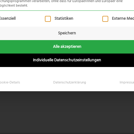
hungsprogrammen verarbeiten, ohne dass für Europäerinnen und Europäer eine
glichkeit besteht.
lgt eine Liste der Service-Gruppen, für die eine Einwilligung 
Essenziell
Statistiken
Externe Med
Speichern
Alle akzeptieren
Individuelle Datenschutzeinstellungen
nternationale Flüge)!
ookie-Details
Datenschutzerklärung
Impress