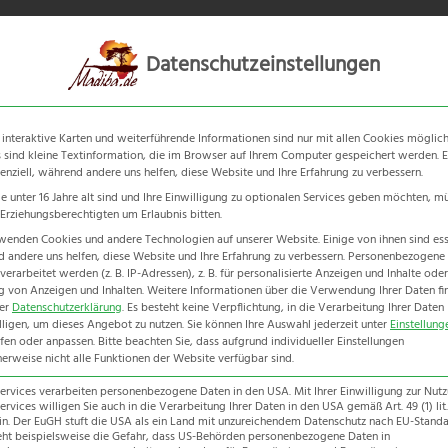
Datenschutzeinstellungen
 interaktive Karten und weiterführende Informationen sind nur mit allen Cookies möglich
e Verfügbarkeiten der Unterkünfte zum gewünschten Reiseter
 sind kleine Textinformation, die im Browser auf Ihrem Computer gespeichert werden. E
senziell, während andere uns helfen, diese Website und Ihre Erfahrung zu verbessern.
ngebot zu.
e unter 16 Jahre alt sind und Ihre Einwilligung zu optionalen Services geben möchten, m
e Erziehungsberechtigten um Erlaubnis bitten.
nen wir eine Angebotserstellung nur mit einer
90,- EUR Service
wenden Cookies und andere Technologien auf unserer Website. Einige von ihnen sind esse
echnet, so dass Ihnen
keine zusätzlichen Kosten
entstehen!
 andere uns helfen, diese Website und Ihre Erfahrung zu verbessern.
Personenbezogene
erarbeitet werden (z. B. IP-Adressen), z. B. für personalisierte Anzeigen und Inhalte oder
 von Anzeigen und Inhalten.
Weitere Informationen über die Verwendung Ihrer Daten fi
rer
Datenschutzerklärung
.
Es besteht keine Verpflichtung, in die Verarbeitung Ihrer Daten
lligen, um dieses Angebot zu nutzen.
Sie können Ihre Auswahl jederzeit unter
Einstellung
fen oder anpassen.
Bitte beachten Sie, dass aufgrund individueller Einstellungen
erweise nicht alle Funktionen der Website verfügbar sind.
Services verarbeiten personenbezogene Daten in den USA. Mit Ihrer Einwilligung zur Nut
ervices willigen Sie auch in die Verarbeitung Ihrer Daten in den USA gemäß Art. 49 (1) lit.
n. Der EuGH stuft die USA als ein Land mit unzureichendem Datenschutz nach EU-Standar
eht beispielsweise die Gefahr, dass US-Behörden personenbezogene Daten in