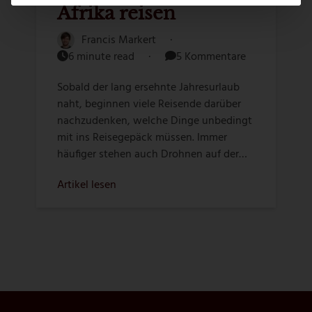
Afrika reisen
Francis Markert
·
6 minute read
·
5 Kommentare
Sobald der lang ersehnte Jahresurlaub
naht, beginnen viele Reisende darüber
nachzudenken, welche Dinge unbedingt
mit ins Reisegepäck müssen. Immer
häufiger stehen auch Drohnen auf der…
Artikel lesen