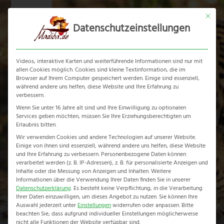
Skip
Mit dies
to
Datenschutzeinstellungen
content
Ope
Clos
mobi
mobi
Videos, interaktive Karten und weiterführende Informationen sind nur mit
men
men
allen Cookies möglich. Cookies sind kleine Textinformation, die im
Browser auf Ihrem Computer gespeichert werden. Einige sind essenziell,
während andere uns helfen, diese Website und Ihre Erfahrung zu
verbessern.
Francis Markert
Wenn Sie unter 16 Jahre alt sind und Ihre Einwilligung zu optionalen
Services geben möchten, müssen Sie Ihre Erziehungsberechtigten um
Erlaubnis bitten.
Dieser Autor hat
Wir verwenden Cookies und andere Technologien auf unserer Website.
Einige von ihnen sind essenziell, während andere uns helfen, diese Website
geschrieben 1 Artikel
und Ihre Erfahrung zu verbessern.
Personenbezogene Daten können
verarbeitet werden (z. B. IP-Adressen), z. B. für personalisierte Anzeigen und
Home
-
Archives for Francis Markert
Inhalte oder die Messung von Anzeigen und Inhalten.
Weitere
Informationen über die Verwendung Ihrer Daten finden Sie in unserer
Datenschutzerklärung
.
Es besteht keine Verpflichtung, in die Verarbeitung
Ihrer Daten einzuwilligen, um dieses Angebot zu nutzen.
Sie können Ihre
Auswahl jederzeit unter
Einstellungen
widerrufen oder anpassen.
Bitte
beachten Sie, dass aufgrund individueller Einstellungen möglicherweise
nicht alle Funktionen der Website verfügbar sind.