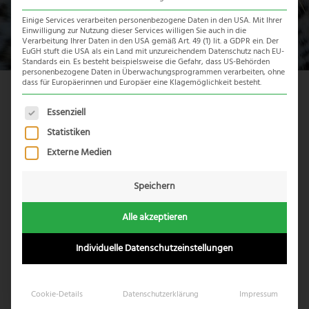
Einige Services verarbeiten personenbezogene Daten in den USA. Mit Ihrer
Einwilligung zur Nutzung dieser Services willigen Sie auch in die
Verarbeitung Ihrer Daten in den USA gemäß Art. 49 (1) lit. a GDPR ein. Der
EuGH stuft die USA als ein Land mit unzureichendem Datenschutz nach EU-
Standards ein. Es besteht beispielsweise die Gefahr, dass US-Behörden
personenbezogene Daten in Überwachungsprogrammen verarbeiten, ohne
dass für Europäerinnen und Europäer eine Klagemöglichkeit besteht.
Es folgt eine Liste der Service-Gruppen, für die eine Einwil
Essenziell
Statistiken
Externe Medien
Speichern
Alle akzeptieren
Individuelle Datenschutzeinstellungen
AFRIKA ERLEBEN
Cookie-Details
Datenschutzerklärung
Impressum
mit Drohne nach