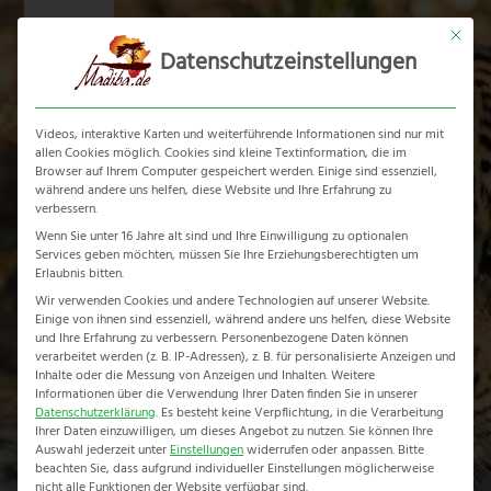
Skip
Mit dies
to
Datenschutzeinstellungen
content
Ope
Clos
mobi
mobi
Videos, interaktive Karten und weiterführende Informationen sind nur mit
men
men
allen Cookies möglich. Cookies sind kleine Textinformation, die im
Browser auf Ihrem Computer gespeichert werden. Einige sind essenziell,
während andere uns helfen, diese Website und Ihre Erfahrung zu
verbessern.
Wenn Sie unter 16 Jahre alt sind und Ihre Einwilligung zu optionalen
Services geben möchten, müssen Sie Ihre Erziehungsberechtigten um
Spier Weingut
Erlaubnis bitten.
Wir verwenden Cookies und andere Technologien auf unserer Website.
Einige von ihnen sind essenziell, während andere uns helfen, diese Website
Home
-
Südafrika Reiseführer
-
Cape Winelands
-
Spier Weingut
und Ihre Erfahrung zu verbessern.
Personenbezogene Daten können
verarbeitet werden (z. B. IP-Adressen), z. B. für personalisierte Anzeigen und
Inhalte oder die Messung von Anzeigen und Inhalten.
Weitere
Informationen über die Verwendung Ihrer Daten finden Sie in unserer
Datenschutzerklärung
.
Es besteht keine Verpflichtung, in die Verarbeitung
Ihrer Daten einzuwilligen, um dieses Angebot zu nutzen.
Sie können Ihre
Auswahl jederzeit unter
Einstellungen
widerrufen oder anpassen.
Bitte
beachten Sie, dass aufgrund individueller Einstellungen möglicherweise
nicht alle Funktionen der Website verfügbar sind.