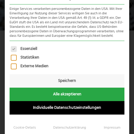
Einige Services verarbeiten personenbezogene Daten in den USA. Mit Ihrer
Einwilligung zur Nutzung dieser Services willigen Sie auch in die
Verarbeitung Ihrer Daten in den USA gemäß Art. 49 (1) lit. a GDPR ein. Der
EuGH stuft die USA als ein Land mit unzureichendem Datenschutz nach EU-
Standards ein. Es besteht beispielsweise die Gefahr, dass US-Behörden
personenbezogene Daten in Überwachungsprogrammen verarbeiten, ohne
dass für Europäerinnen und Europäer eine Klagemöglichkeit besteht.
Spier Weingut
Es folgt eine Liste der Service-Gruppen, für die eine Einwil
Essenziell
Statistiken
Das bekannte
Spier Weingut
mit seiner wunderschönen
Parkanlage ist ebenfalls einen Ausflug wert. Neben
Externe Medien
idyllischen Seen und Picknickplätzen kann man im
„Eagles
Encounter“
vom Aussterben bedrohte Falken und Eulen
Speichern
beobachten. Das angeschlossene
Alle akzeptieren
Rehabilitationspgrogramm bietet täglich geführte Touren
an.
Individuelle Datenschutzeinstellungen
Cookie-Details
Datenschutzerklärung
Impressum