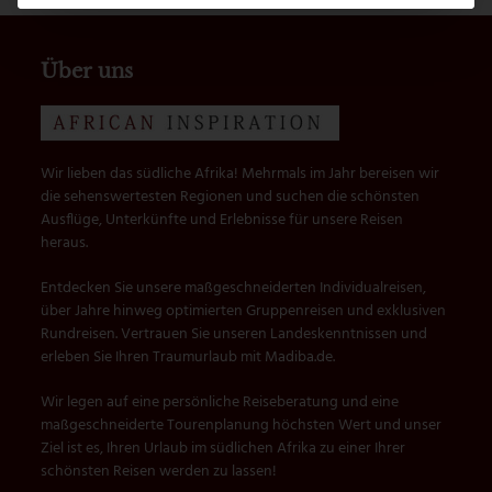
Kirstenbosch
Hop-on Hop-off Weintour
vorheriger
Nächster
Beitrag:
Beitrag:
Über uns
Wir lieben das südliche Afrika! Mehrmals im Jahr bereisen wir
die sehenswertesten Regionen und suchen die schönsten
Ausflüge, Unterkünfte und Erlebnisse für unsere Reisen
heraus.
Entdecken Sie unsere maßgeschneiderten Individualreisen,
über Jahre hinweg optimierten Gruppenreisen und exklusiven
Rundreisen. Vertrauen Sie unseren Landeskenntnissen und
erleben Sie Ihren Traumurlaub mit Madiba.de.
Wir legen auf eine persönliche Reiseberatung und eine
maßgeschneiderte Tourenplanung höchsten Wert und unser
Ziel ist es, Ihren Urlaub im südlichen Afrika zu einer Ihrer
schönsten Reisen werden zu lassen!