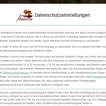
Südafrika
Botswana
Nami
Datenschutzeinstellungen
 interaktive Karten und weiterführende Informationen sind nur mit allen Cookies möglich
 sind kleine Textinformation, die im Browser auf Ihrem Computer gespeichert werden. E
senziell, während andere uns helfen, diese Website und Ihre Erfahrung zu verbessern.
e unter 16 Jahre alt sind und Ihre Einwilligung zu optionalen Services geben möchten, m
e Erziehungsberechtigten um Erlaubnis bitten.
wenden Cookies und andere Technologien auf unserer Website. Einige von ihnen sind esse
Boulders Beach
 andere uns helfen, diese Website und Ihre Erfahrung zu verbessern.
Personenbezogene
erarbeitet werden (z. B. IP-Adressen), z. B. für personalisierte Anzeigen und Inhalte oder
 von Anzeigen und Inhalten.
Weitere Informationen über die Verwendung Ihrer Daten fi
Home
-
Südafrika Reiseführer
-
Kapstadt
-
Boulders Beach
rer
Datenschutzerklärung
.
Es besteht keine Verpflichtung, in die Verarbeitung Ihrer Daten
lligen, um dieses Angebot zu nutzen.
Sie können Ihre Auswahl jederzeit unter
Einstellung
fen oder anpassen.
Bitte beachten Sie, dass aufgrund individueller Einstellungen
erweise nicht alle Funktionen der Website verfügbar sind.
Services verarbeiten personenbezogene Daten in den USA. Mit Ihrer Einwilligung zur Nut
ervices willigen Sie auch in die Verarbeitung Ihrer Daten in den USA gemäß Art. 49 (1) lit.
n. Der EuGH stuft die USA als ein Land mit unzureichendem Datenschutz nach EU-Standar
eht beispielsweise die Gefahr, dass US-Behörden personenbezogene Daten in