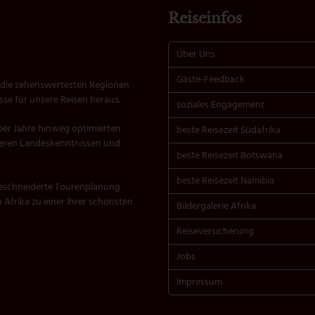
Reiseinfos
Über Uns
Gäste-Feedback
ir die sehenswertesten Regionen
se für unsere Reisen heraus.
soziales Engagement
ber Jahre hinweg optimierten
beste Reisezeit Südafrika
seren Landeskenntnissen und
beste Reisezeit Botswana
beste Reisezeit Namibia
geschneiderte Tourenplanung
n Afrika zu einer Ihrer schönsten
Bildergalerie Afrika
Reiseversicherung
Jobs
Impressum