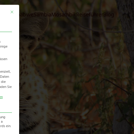
Mit diesem Button wird der Dialog geschlossen. Seine Funktionalität ist identisch 
bia
Simbabwe
Sambia
Mosambik
Reiseführer
Blog
.
inige
üssen
nziell,
 Daten
 die
nden Sie
en
zung
 a
ds ein.