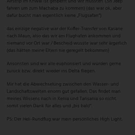
Airstrip im Khwai ist gesperrt und wir mussten 1,5h Jeep
fahren um zum Machaba zu kommen) (das war ok, aber
dafür bucht man eigentlich keine „Flugsafari“)
das einzige negative war der Koffer-Transfer von Kasane
nach Maun, also das wir am Flughafen ankommen und
niemand vor Ort war / Bescheid wusste war sehr ärgerlich
(das hätten meine Eltern nie geregelt bekommen)
Ansonsten sind wir alle euphorisiert und würden gerne
zurück bzw. direkt wieder ins Delta fliegen.
Mir hat die Abwechselung zwischen den Wasser- und
Landschaftswelten enorm gut gefallen. Das findet man
meines Wissens nach in Kenia und Tansania so nicht.
somit vielen Dank für alles und „bis bald“.
PS: Der Heli-Rundflug war mein persönliches High Light.