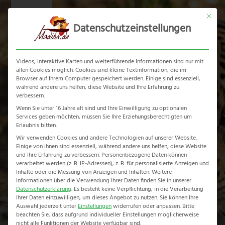
Skip
Mit dies
to
Datenschutzeinstellungen
content
Ope
Clos
mobi
mobi
Videos, interaktive Karten und weiterführende Informationen sind nur mit
men
men
allen Cookies möglich. Cookies sind kleine Textinformation, die im
Browser auf Ihrem Computer gespeichert werden. Einige sind essenziell,
während andere uns helfen, diese Website und Ihre Erfahrung zu
verbessern.
Wenn Sie unter 16 Jahre alt sind und Ihre Einwilligung zu optionalen
Flugsafari Simbabwe
Services geben möchten, müssen Sie Ihre Erziehungsberechtigten um
Erlaubnis bitten.
/ Botswana
Wir verwenden Cookies und andere Technologien auf unserer Website.
Einige von ihnen sind essenziell, während andere uns helfen, diese Website
und Ihre Erfahrung zu verbessern.
Personenbezogene Daten können
Home
-
Flugsafari Simbabwe / Botswana
verarbeitet werden (z. B. IP-Adressen), z. B. für personalisierte Anzeigen und
Inhalte oder die Messung von Anzeigen und Inhalten.
Weitere
Informationen über die Verwendung Ihrer Daten finden Sie in unserer
Datenschutzerklärung
.
Es besteht keine Verpflichtung, in die Verarbeitung
Ihrer Daten einzuwilligen, um dieses Angebot zu nutzen.
Sie können Ihre
Auswahl jederzeit unter
Einstellungen
widerrufen oder anpassen.
Bitte
beachten Sie, dass aufgrund individueller Einstellungen möglicherweise
nicht alle Funktionen der Website verfügbar sind.