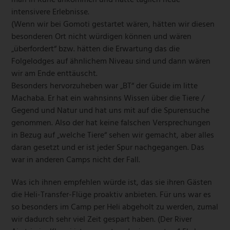
man in Ruhe ankommen und hatte täglich neue
intensivere Erlebnisse.
(Wenn wir bei Gomoti gestartet wären, hätten wir diesen
besonderen Ort nicht würdigen können und wären
„überfordert“ bzw. hätten die Erwartung das die
Folgelodges auf ähnlichem Niveau sind und dann wären
wir am Ende enttäuscht.
Besonders hervorzuheben war „BT“ der Guide im litte
Machaba. Er hat ein wahnsinns Wissen über die Tiere /
Gegend und Natur und hat uns mit auf die Spurensuche
genommen. Also der hat keine falschen Versprechungen
in Bezug auf „welche Tiere“ sehen wir gemacht, aber alles
daran gesetzt und er ist jeder Spur nachgegangen. Das
war in anderen Camps nicht der Fall.
Was ich ihnen empfehlen würde ist, das sie ihren Gästen
die Heli-Transfer-Flüge proaktiv anbieten. Für uns war es
so besonders im Camp per Heli abgeholt zu werden, zumal
wir dadurch sehr viel Zeit gespart haben. (Der River