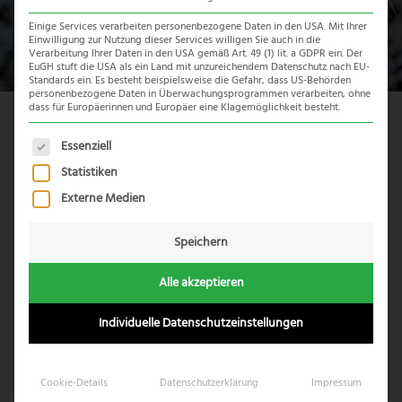
Einige Services verarbeiten personenbezogene Daten in den USA. Mit Ihrer
Einwilligung zur Nutzung dieser Services willigen Sie auch in die
Verarbeitung Ihrer Daten in den USA gemäß Art. 49 (1) lit. a GDPR ein. Der
EuGH stuft die USA als ein Land mit unzureichendem Datenschutz nach EU-
Standards ein. Es besteht beispielsweise die Gefahr, dass US-Behörden
personenbezogene Daten in Überwachungsprogrammen verarbeiten, ohne
dass für Europäerinnen und Europäer eine Klagemöglichkeit besteht.
Es folgt eine Liste der Service-Gruppen, für die eine Einwil
Essenziell
Statistiken
Externe Medien
Speichern
Alle akzeptieren
Individuelle Datenschutzeinstellungen
Cookie-Details
Datenschutzerklärung
Impressum