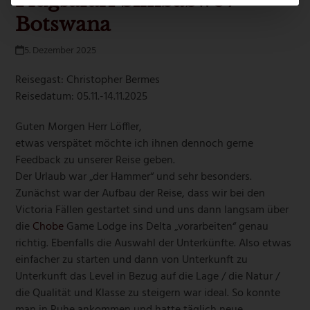
Flugsafari Simbabwe /
Botswana
5. Dezember 2025
Reisegast: Christopher Bermes
Reisedatum: 05.11.-14.11.2025
Guten Morgen Herr Löffler,
etwas verspätet möchte ich ihnen dennoch gerne
Feedback zu unserer Reise geben.
Der Urlaub war „der Hammer“ und sehr besonders.
Zunächst war der Aufbau der Reise, dass wir bei den
Victoria Fällen gestartet sind und uns dann langsam über
die
Chobe
Game Lodge ins Delta „vorarbeiten“ genau
richtig. Ebenfalls die Auswahl der Unterkünfte. Also etwas
einfacher zu starten und dann von Unterkunft zu
Unterkunft das Level in Bezug auf die Lage / die Natur /
die Qualität und Klasse zu steigern war ideal. So konnte