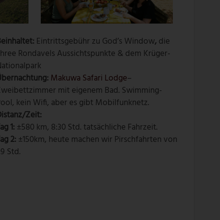
einhaltet:
Eintrittsgebühr zu God’s Window
,
die
Three Rondavels Aussichtspunkte & dem Krüger-
ationalpark
Übernachtung:
Makuwa Safari Lodge
–
Zweibettzimmer mit eigenem Bad. Swimming-
ool, kein Wifi, aber es gibt Mobilfunknetz.
istanz/Zeit:
ag 1:
±580 km, 8:30 Std. tatsächliche Fahrzeit.
ag 2:
±150km, heute machen wir Pirschfahrten von
9 Std.