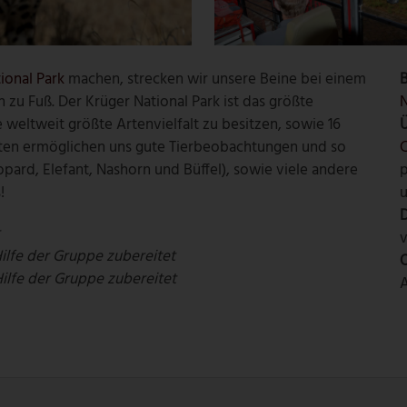
ional Park
machen, strecken wir unsere Beine bei einem
B
zu Fuß. Der Krüger National Park ist das größte
N
 weltweit größte Artenvielfalt zu besitzen, sowie 16
ten ermöglichen uns gute Tierbeobachtungen und so
C
opard, Elefant, Nashorn und Büffel), sowie viele andere
!
u
D
t
v
Hilfe der Gruppe zubereitet
O
Hilfe der Gruppe zubereitet
A