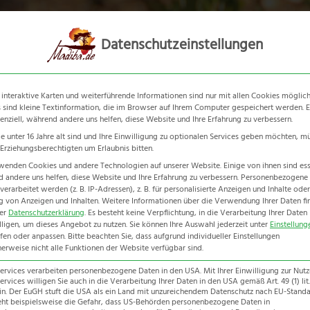
Südafrika
Botswana
Nami
Datenschutzeinstellungen
 interaktive Karten und weiterführende Informationen sind nur mit allen Cookies möglich
 sind kleine Textinformation, die im Browser auf Ihrem Computer gespeichert werden. E
senziell, während andere uns helfen, diese Website und Ihre Erfahrung zu verbessern.
e unter 16 Jahre alt sind und Ihre Einwilligung zu optionalen Services geben möchten, m
e Erziehungsberechtigten um Erlaubnis bitten.
wenden Cookies und andere Technologien auf unserer Website. Einige von ihnen sind esse
Rainbow Route
 andere uns helfen, diese Website und Ihre Erfahrung zu verbessern.
Personenbezogene
erarbeitet werden (z. B. IP-Adressen), z. B. für personalisierte Anzeigen und Inhalte oder
 von Anzeigen und Inhalten.
Weitere Informationen über die Verwendung Ihrer Daten fi
Home
-
Erlebnisreise
-
Rainbow Route
rer
Datenschutzerklärung
.
Es besteht keine Verpflichtung, in die Verarbeitung Ihrer Daten
lligen, um dieses Angebot zu nutzen.
Sie können Ihre Auswahl jederzeit unter
Einstellung
fen oder anpassen.
Bitte beachten Sie, dass aufgrund individueller Einstellungen
erweise nicht alle Funktionen der Website verfügbar sind.
Services verarbeiten personenbezogene Daten in den USA. Mit Ihrer Einwilligung zur Nut
ervices willigen Sie auch in die Verarbeitung Ihrer Daten in den USA gemäß Art. 49 (1) lit.
n. Der EuGH stuft die USA als ein Land mit unzureichendem Datenschutz nach EU-Standar
eht beispielsweise die Gefahr, dass US-Behörden personenbezogene Daten in