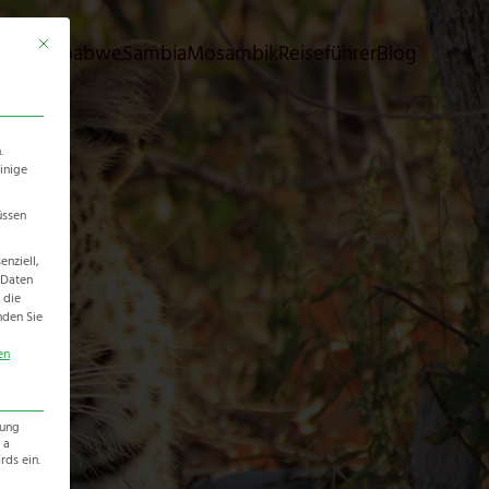
Mit diesem Button wird der Dialog geschlossen. Seine Funktionalität ist identisch 
bia
Simbabwe
Sambia
Mosambik
Reiseführer
Blog
.
inige
üssen
nziell,
 Daten
 die
nden Sie
en
zung
 a
ds ein.