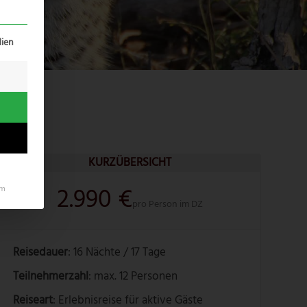
erteilt werden kann. Die erste Service-Gruppe ist essenziell un
ien
KURZÜBERSICHT
2.990 €
um
pro Person im DZ
Reisedauer
: 16 Nächte / 17 Tage
Teilnehmerzahl
: max. 12 Personen
Reiseart
: Erlebnisreise für aktive Gäste