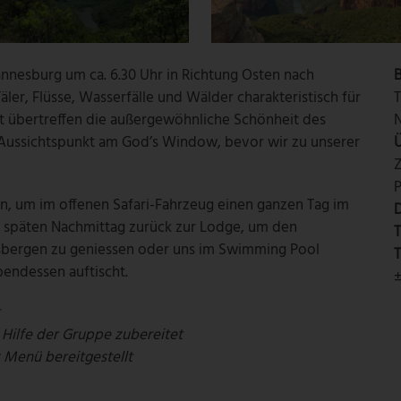
nnesburg um ca. 6.30 Uhr in Richtung Osten nach
B
er, Flüsse, Wasserfälle und Wälder charakteristisch für
t übertreffen die außergewöhnliche Schönheit des
N
Aussichtspunkt am God’s Window, bevor wir zu unserer
P
n, um im offenen Safari-Fahrzeug einen ganzen Tag im
D
m späten Nachmittag zurück zur Lodge, um den
T
sbergen zu geniessen oder uns im Swimming Pool
T
endessen auftischt.
±
t
 Hilfe der Gruppe zubereitet
 Menü bereitgestellt