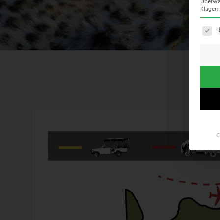
Überwac
Klagemö
Es fo
C