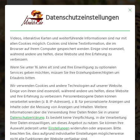
Skip
Mit dies
to
Datenschutzeinstellungen
content
Ope
Clos
mobi
mobi
Videos, interaktive Karten und weiterführende Informationen sind nur mit
men
men
allen Cookies möglich. Cookies sind kleine Textinformation, die im
Browser auf Ihrem Computer gespeichert werden. Einige sind essenziell,
während andere uns helfen, diese Website und Ihre Erfahrung zu
verbessern.
Wenn Sie unter 16 Jahre alt sind und Ihre Einwilligung zu optionalen
Services geben möchten, müssen Sie Ihre Erziehungsberechtigten um
Rainbow Route
Erlaubnis bitten.
Wir verwenden Cookies und andere Technologien auf unserer Website.
Einige von ihnen sind essenziell, während andere uns helfen, diese Website
Home
-
Erlebnisreise
-
Rainbow Route
und Ihre Erfahrung zu verbessern.
Personenbezogene Daten können
verarbeitet werden (z. B. IP-Adressen), z. B. für personalisierte Anzeigen und
Inhalte oder die Messung von Anzeigen und Inhalten.
Weitere
Informationen über die Verwendung Ihrer Daten finden Sie in unserer
Datenschutzerklärung
.
Es besteht keine Verpflichtung, in die Verarbeitung
Ihrer Daten einzuwilligen, um dieses Angebot zu nutzen.
Sie können Ihre
Auswahl jederzeit unter
Einstellungen
widerrufen oder anpassen.
Bitte
beachten Sie, dass aufgrund individueller Einstellungen möglicherweise
nicht alle Funktionen der Website verfügbar sind.