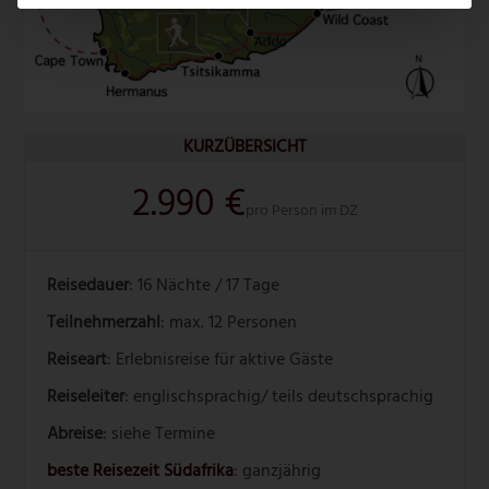
KURZÜBERSICHT
2.990 €
pro Person im DZ
Reisedauer
: 16 Nächte / 17 Tage
Teilnehmerzahl
: max. 12 Personen
Reiseart
: Erlebnisreise für aktive Gäste
Reiseleiter
: englischsprachig/ teils deutschsprachig
Abreise
: siehe Termine
beste Reisezeit Südafrika
: ganzjährig