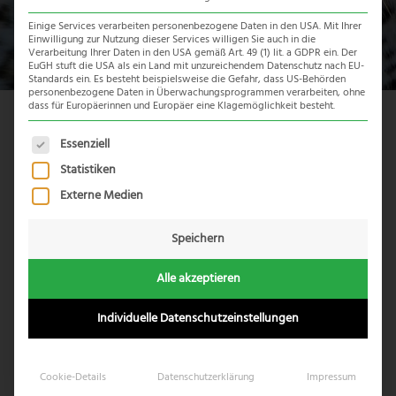
Einige Services verarbeiten personenbezogene Daten in den USA. Mit Ihrer
Einwilligung zur Nutzung dieser Services willigen Sie auch in die
Verarbeitung Ihrer Daten in den USA gemäß Art. 49 (1) lit. a GDPR ein. Der
EuGH stuft die USA als ein Land mit unzureichendem Datenschutz nach EU-
Standards ein. Es besteht beispielsweise die Gefahr, dass US-Behörden
personenbezogene Daten in Überwachungsprogrammen verarbeiten, ohne
dass für Europäerinnen und Europäer eine Klagemöglichkeit besteht.
Reiseübersicht
Es folgt eine Liste der Service-Gruppen, für die eine Einwil
Essenziell
Statistiken
Externe Medien
Speichern
Alle akzeptieren
Individuelle Datenschutzeinstellungen
Cookie-Details
Datenschutzerklärung
Impressum