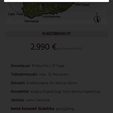
KURZÜBERSICHT
2.990 €
pro Person im DZ
Reisedauer
: 16 Nächte / 17 Tage
Teilnehmerzahl
: max. 12 Personen
Reiseart
: Erlebnisreise für aktive Gäste
Reiseleiter
: englischsprachig/ teils deutschsprachig
Abreise
: siehe Termine
beste Reisezeit Südafrika
: ganzjährig