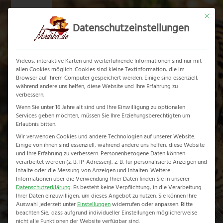
Skip
Mit dies
to
Datenschutzeinstellungen
content
Ope
Clos
mobi
mobi
Videos, interaktive Karten und weiterführende Informationen sind nur mit
men
men
allen Cookies möglich. Cookies sind kleine Textinformation, die im
Browser auf Ihrem Computer gespeichert werden. Einige sind essenziell,
während andere uns helfen, diese Website und Ihre Erfahrung zu
verbessern.
Wenn Sie unter 16 Jahre alt sind und Ihre Einwilligung zu optionalen
Services geben möchten, müssen Sie Ihre Erziehungsberechtigten um
Rainbow Route
Erlaubnis bitten.
Wir verwenden Cookies und andere Technologien auf unserer Website.
Einige von ihnen sind essenziell, während andere uns helfen, diese Website
Home
-
Erlebnisreise
-
Rainbow Route
und Ihre Erfahrung zu verbessern.
Personenbezogene Daten können
verarbeitet werden (z. B. IP-Adressen), z. B. für personalisierte Anzeigen und
Inhalte oder die Messung von Anzeigen und Inhalten.
Weitere
Informationen über die Verwendung Ihrer Daten finden Sie in unserer
Datenschutzerklärung
.
Es besteht keine Verpflichtung, in die Verarbeitung
Ihrer Daten einzuwilligen, um dieses Angebot zu nutzen.
Sie können Ihre
Auswahl jederzeit unter
Einstellungen
widerrufen oder anpassen.
Bitte
beachten Sie, dass aufgrund individueller Einstellungen möglicherweise
nicht alle Funktionen der Website verfügbar sind.