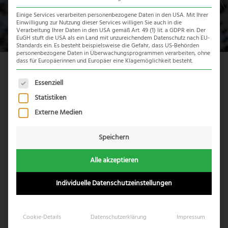
Einige Services verarbeiten personenbezogene Daten in den USA. Mit Ihrer
Einwilligung zur Nutzung dieser Services willigen Sie auch in die
Verarbeitung Ihrer Daten in den USA gemäß Art. 49 (1) lit. a GDPR ein. Der
EuGH stuft die USA als ein Land mit unzureichendem Datenschutz nach EU-
Standards ein. Es besteht beispielsweise die Gefahr, dass US-Behörden
personenbezogene Daten in Überwachungsprogrammen verarbeiten, ohne
dass für Europäerinnen und Europäer eine Klagemöglichkeit besteht.
Reiseübersicht
Es folgt eine Liste der Service-Gruppen, für die eine Einwil
Essenziell
Statistiken
Externe Medien
Speichern
Alle akzeptieren
Individuelle Datenschutzeinstellungen
Cookie-Details
Datenschutzerklärung
Impressum