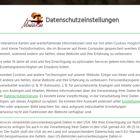
Südafrika
Botswana
Nami
Datenschutzeinstellungen
 interaktive Karten und weiterführende Informationen sind nur mit allen Cookies möglich
 sind kleine Textinformation, die im Browser auf Ihrem Computer gespeichert werden. E
senziell, während andere uns helfen, diese Website und Ihre Erfahrung zu verbessern.
e unter 16 Jahre alt sind und Ihre Einwilligung zu optionalen Services geben möchten, m
e Erziehungsberechtigten um Erlaubnis bitten.
wenden Cookies und andere Technologien auf unserer Website. Einige von ihnen sind esse
Rainbow Route
 andere uns helfen, diese Website und Ihre Erfahrung zu verbessern.
Personenbezogene
erarbeitet werden (z. B. IP-Adressen), z. B. für personalisierte Anzeigen und Inhalte oder
 von Anzeigen und Inhalten.
Weitere Informationen über die Verwendung Ihrer Daten fi
Home
-
Erlebnisreise
-
Rainbow Route
rer
Datenschutzerklärung
.
Es besteht keine Verpflichtung, in die Verarbeitung Ihrer Daten
lligen, um dieses Angebot zu nutzen.
Sie können Ihre Auswahl jederzeit unter
Einstellung
fen oder anpassen.
Bitte beachten Sie, dass aufgrund individueller Einstellungen
erweise nicht alle Funktionen der Website verfügbar sind.
Services verarbeiten personenbezogene Daten in den USA. Mit Ihrer Einwilligung zur Nut
ervices willigen Sie auch in die Verarbeitung Ihrer Daten in den USA gemäß Art. 49 (1) lit.
n. Der EuGH stuft die USA als ein Land mit unzureichendem Datenschutz nach EU-Standar
eht beispielsweise die Gefahr, dass US-Behörden personenbezogene Daten in