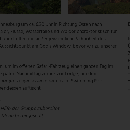
nnesburg um ca. 6.30 Uhr in Richtung Osten nach
B
er, Flüsse, Wasserfälle und Wälder charakteristisch für
t übertreffen die außergewöhnliche Schönheit des
N
Aussichtspunkt am God’s Window, bevor wir zu unserer
P
n, um im offenen Safari-Fahrzeug einen ganzen Tag im
D
m späten Nachmittag zurück zur Lodge, um den
T
sbergen zu geniessen oder uns im Swimming Pool
T
endessen auftischt.
±
t
 Hilfe der Gruppe zubereitet
 Menü bereitgestellt