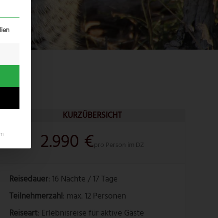
erteilt werden kann. Die erste Service-Gruppe ist essenziell un
ien
KURZÜBERSICHT
2.990 €
um
pro Person im DZ
Reisedauer
: 16 Nächte / 17 Tage
Teilnehmerzahl
: max. 12 Personen
Reiseart
: Erlebnisreise für aktive Gäste