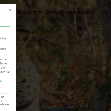
Mit diesem Button wird der Dialog geschlossen. Seine Funktionalität ist identisch 
bia
Simbabwe
Sambia
Mosambik
Reiseführer
Blog
.
inige
üssen
nziell,
 Daten
 die
nden Sie
en
zung
 a
ds ein.