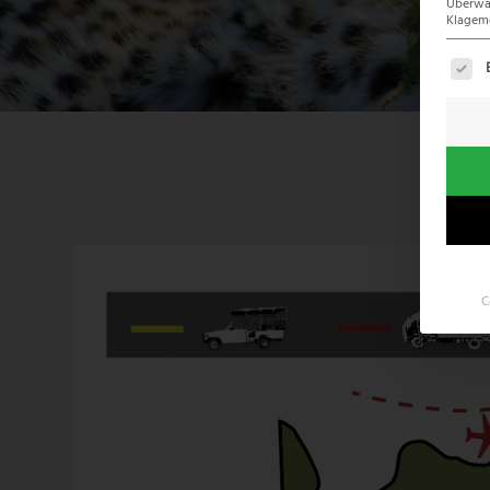
Überwac
Klagemö
Es fo
C