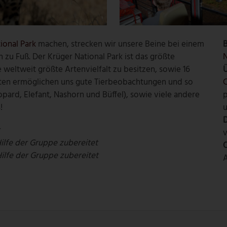
ional Park
machen, strecken wir unsere Beine bei einem
B
zu Fuß. Der Krüger National Park ist das größte
N
 weltweit größte Artenvielfalt zu besitzen, sowie 16
ten ermöglichen uns gute Tierbeobachtungen und so
C
opard, Elefant, Nashorn und Büffel), sowie viele andere
!
u
D
t
v
Hilfe der Gruppe zubereitet
O
Hilfe der Gruppe zubereitet
A