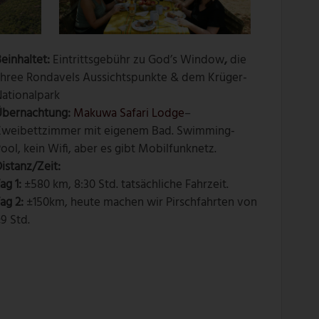
einhaltet:
Eintrittsgebühr zu God’s Window
,
die
Three Rondavels Aussichtspunkte & dem Krüger-
ationalpark
Übernachtung:
Makuwa Safari Lodge
–
Zweibettzimmer mit eigenem Bad. Swimming-
ool, kein Wifi, aber es gibt Mobilfunknetz.
istanz/Zeit:
ag 1:
±580 km, 8:30 Std. tatsächliche Fahrzeit.
ag 2:
±150km, heute machen wir Pirschfahrten von
9 Std.