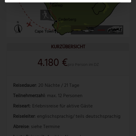
KURZÜBERSICHT
4.180 €
pro Person im DZ
Reisedauer
: 20 Nächte / 21 Tage
Teilnehmerzahl
: max. 12 Personen
Reiseart
: Erlebnisreise für aktive Gäste
Reiseleiter
: englischsprachig/ teils deutschsprachig
Abreise
: siehe Termine