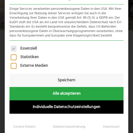
Einige Services verarbeiten personenbezogene Daten in den USA. Mit Ihrer
Einwilligung zur Nutzung dieser Services willigen Sie auch in die
Verarbeitung Ihrer Daten in den USA gemäß Art. 49 (1) lit. a GDPR ein. Der
EuGH stuft die USA als ein Land mit unzureichendem Datenschutz nach EU-
Standards ein. Es besteht beispielsweise die Gefahr, dass US-Behörden
personenbezogene Daten in Überwachungsprogrammen verarbeiten, ohne
dass für Europäerinnen und Europäer eine Klagemöglichkeit besteht.
Reiseübersicht
Es folgt eine Liste der Service-Gruppen, für die eine Einwil
Essenziell
Statistiken
Externe Medien
Speichern
Alle akzeptieren
Individuelle Datenschutzeinstellungen
Cookie-Details
Datenschutzerklärung
Impressum