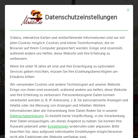
Skip
Mit dies
to
Datenschutzeinstellungen
content
Ope
Clos
mobi
mobi
Videos, interaktive Karten und weiterführende Informationen sind nur mit
men
men
allen Cookies möglich. Cookies sind kleine Textinformation, die im
Browser auf Ihrem Computer gespeichert werden. Einige sind essenziell,
während andere uns helfen, diese Website und Ihre Erfahrung zu
verbessern.
Wenn Sie unter 16 Jahre alt sind und Ihre Einwilligung zu optionalen
Services geben möchten, müssen Sie Ihre Erziehungsberechtigten um
Grand Explorer
Erlaubnis bitten.
Wir verwenden Cookies und andere Technologien auf unserer Website.
Einige von ihnen sind essenziell, während andere uns helfen, diese Website
Home
-
Erlebnisreise
-
Grand Explorer
und Ihre Erfahrung zu verbessern.
Personenbezogene Daten können
verarbeitet werden (z. B. IP-Adressen), z. B. für personalisierte Anzeigen und
Inhalte oder die Messung von Anzeigen und Inhalten.
Weitere
Informationen über die Verwendung Ihrer Daten finden Sie in unserer
Datenschutzerklärung
.
Es besteht keine Verpflichtung, in die Verarbeitung
Ihrer Daten einzuwilligen, um dieses Angebot zu nutzen.
Sie können Ihre
Auswahl jederzeit unter
Einstellungen
widerrufen oder anpassen.
Bitte
beachten Sie, dass aufgrund individueller Einstellungen möglicherweise
nicht alle Funktionen der Website verfügbar sind.