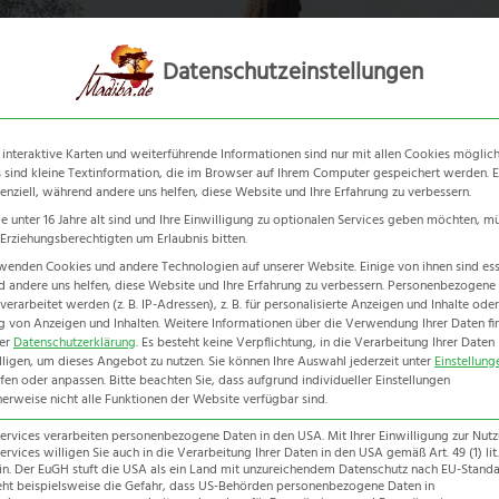
Südafrika
Botswana
Nami
Datenschutzeinstellungen
 interaktive Karten und weiterführende Informationen sind nur mit allen Cookies möglich
 sind kleine Textinformation, die im Browser auf Ihrem Computer gespeichert werden. E
senziell, während andere uns helfen, diese Website und Ihre Erfahrung zu verbessern.
e unter 16 Jahre alt sind und Ihre Einwilligung zu optionalen Services geben möchten, m
e Erziehungsberechtigten um Erlaubnis bitten.
wenden Cookies und andere Technologien auf unserer Website. Einige von ihnen sind esse
Grand Explorer
 andere uns helfen, diese Website und Ihre Erfahrung zu verbessern.
Personenbezogene
erarbeitet werden (z. B. IP-Adressen), z. B. für personalisierte Anzeigen und Inhalte oder
 von Anzeigen und Inhalten.
Weitere Informationen über die Verwendung Ihrer Daten fi
Home
-
Erlebnisreise
-
Grand Explorer
rer
Datenschutzerklärung
.
Es besteht keine Verpflichtung, in die Verarbeitung Ihrer Daten
lligen, um dieses Angebot zu nutzen.
Sie können Ihre Auswahl jederzeit unter
Einstellung
fen oder anpassen.
Bitte beachten Sie, dass aufgrund individueller Einstellungen
erweise nicht alle Funktionen der Website verfügbar sind.
Services verarbeiten personenbezogene Daten in den USA. Mit Ihrer Einwilligung zur Nut
ervices willigen Sie auch in die Verarbeitung Ihrer Daten in den USA gemäß Art. 49 (1) lit.
n. Der EuGH stuft die USA als ein Land mit unzureichendem Datenschutz nach EU-Standar
eht beispielsweise die Gefahr, dass US-Behörden personenbezogene Daten in