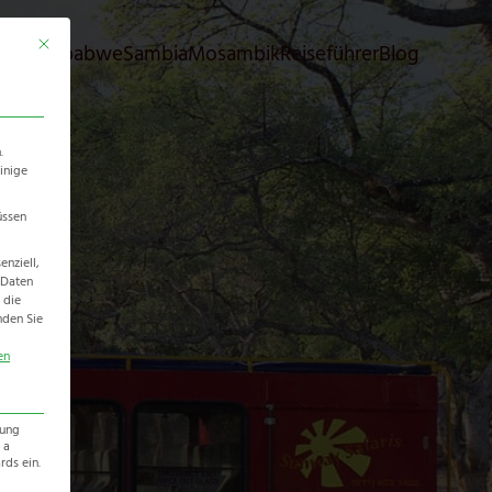
Mit diesem Button wird der Dialog geschlossen. Seine Funktionalität ist identisch 
bia
Simbabwe
Sambia
Mosambik
Reiseführer
Blog
.
inige
üssen
nziell,
 Daten
 die
nden Sie
en
zung
 a
ds ein.