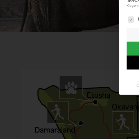
Überwac
Klagemö
Es fo
C