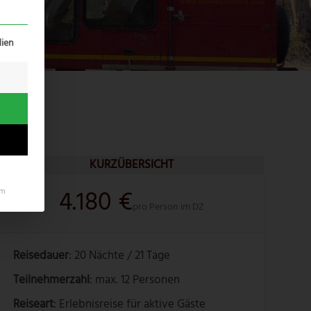
erteilt werden kann. Die erste Service-Gruppe ist essenziell un
ien
KURZÜBERSICHT
4.180 €
um
pro Person im DZ
Reisedauer
: 20 Nächte / 21 Tage
Teilnehmerzahl
: max. 12 Personen
Reiseart
: Erlebnisreise für aktive Gäste