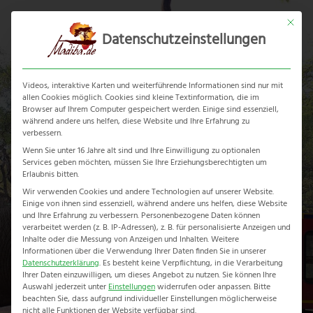
Skip
Mit dies
to
Datenschutzeinstellungen
content
Ope
Clos
mobi
mobi
Videos, interaktive Karten und weiterführende Informationen sind nur mit
men
men
allen Cookies möglich. Cookies sind kleine Textinformation, die im
Browser auf Ihrem Computer gespeichert werden. Einige sind essenziell,
während andere uns helfen, diese Website und Ihre Erfahrung zu
verbessern.
Wenn Sie unter 16 Jahre alt sind und Ihre Einwilligung zu optionalen
Services geben möchten, müssen Sie Ihre Erziehungsberechtigten um
Grand Explorer
Erlaubnis bitten.
Wir verwenden Cookies und andere Technologien auf unserer Website.
Einige von ihnen sind essenziell, während andere uns helfen, diese Website
Home
-
Erlebnisreise
-
Grand Explorer
und Ihre Erfahrung zu verbessern.
Personenbezogene Daten können
verarbeitet werden (z. B. IP-Adressen), z. B. für personalisierte Anzeigen und
Inhalte oder die Messung von Anzeigen und Inhalten.
Weitere
Informationen über die Verwendung Ihrer Daten finden Sie in unserer
Datenschutzerklärung
.
Es besteht keine Verpflichtung, in die Verarbeitung
Ihrer Daten einzuwilligen, um dieses Angebot zu nutzen.
Sie können Ihre
Auswahl jederzeit unter
Einstellungen
widerrufen oder anpassen.
Bitte
beachten Sie, dass aufgrund individueller Einstellungen möglicherweise
nicht alle Funktionen der Website verfügbar sind.