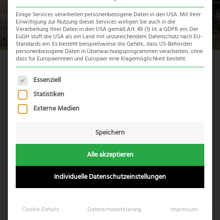
Einige Services verarbeiten personenbezogene Daten in den USA. Mit Ihrer
Einwilligung zur Nutzung dieser Services willigen Sie auch in die
Verarbeitung Ihrer Daten in den USA gemäß Art. 49 (1) lit. a GDPR ein. Der
EuGH stuft die USA als ein Land mit unzureichendem Datenschutz nach EU-
Standards ein. Es besteht beispielsweise die Gefahr, dass US-Behörden
personenbezogene Daten in Überwachungsprogrammen verarbeiten, ohne
dass für Europäerinnen und Europäer eine Klagemöglichkeit besteht.
Reiseübersicht
Es folgt eine Liste der Service-Gruppen, für die eine Einwil
Essenziell
Statistiken
Externe Medien
Speichern
Alle akzeptieren
Individuelle Datenschutzeinstellungen
Cookie-Details
Datenschutzerklärung
Impressum