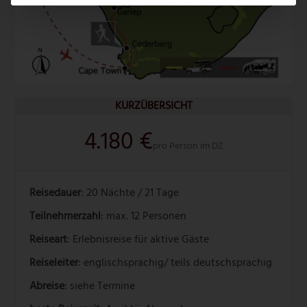
KURZÜBERSICHT
4.180 €
pro Person im DZ
Reisedauer
: 20 Nächte / 21 Tage
Teilnehmerzahl
: max. 12 Personen
Reiseart
: Erlebnisreise für aktive Gäste
Reiseleiter
: englischsprachig/ teils deutschsprachig
Abreise
: siehe Termine