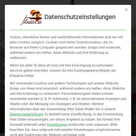
Skip
Mit dies
to
Datenschutzeinstellungen
content
Ope
Clos
mobi
mobi
Videos, interaktive Karten und weiterführende Informationen sind nur mit
men
men
allen Cookies möglich. Cookies sind kleine Textinformation, die im
Browser auf Ihrem Computer gespeichert werden. Einige sind essenziell,
während andere uns helfen, diese Website und Ihre Erfahrung zu
verbessern.
Wenn Sie unter 16 Jahre alt sind und Ihre Einwilligung zu optionalen
Services geben möchten, müssen Sie Ihre Erziehungsberechtigten um
Grand Explorer
Erlaubnis bitten.
Wir verwenden Cookies und andere Technologien auf unserer Website.
Einige von ihnen sind essenziell, während andere uns helfen, diese Website
Home
-
Erlebnisreise
-
Grand Explorer
und Ihre Erfahrung zu verbessern.
Personenbezogene Daten können
verarbeitet werden (z. B. IP-Adressen), z. B. für personalisierte Anzeigen und
Inhalte oder die Messung von Anzeigen und Inhalten.
Weitere
Informationen über die Verwendung Ihrer Daten finden Sie in unserer
Datenschutzerklärung
.
Es besteht keine Verpflichtung, in die Verarbeitung
Ihrer Daten einzuwilligen, um dieses Angebot zu nutzen.
Sie können Ihre
Auswahl jederzeit unter
Einstellungen
widerrufen oder anpassen.
Bitte
beachten Sie, dass aufgrund individueller Einstellungen möglicherweise
nicht alle Funktionen der Website verfügbar sind.