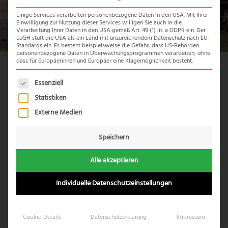
Einige Services verarbeiten personenbezogene Daten in den USA. Mit Ihrer
Einwilligung zur Nutzung dieser Services willigen Sie auch in die
Verarbeitung Ihrer Daten in den USA gemäß Art. 49 (1) lit. a GDPR ein. Der
EuGH stuft die USA als ein Land mit unzureichendem Datenschutz nach EU-
Standards ein. Es besteht beispielsweise die Gefahr, dass US-Behörden
personenbezogene Daten in Überwachungsprogrammen verarbeiten, ohne
dass für Europäerinnen und Europäer eine Klagemöglichkeit besteht.
Reiseübersicht
Es folgt eine Liste der Service-Gruppen, für die eine Einwil
Essenziell
Statistiken
Externe Medien
Speichern
Alle akzeptieren
Individuelle Datenschutzeinstellungen
Cookie-Details
Datenschutzerklärung
Impressum