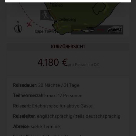
KURZÜBERSICHT
4.180 €
pro Person im DZ
Reisedauer
: 20 Nächte / 21 Tage
Teilnehmerzahl
: max. 12 Personen
Reiseart
: Erlebnisreise für aktive Gäste
Reiseleiter
: englischsprachig/ teils deutschsprachig
Abreise
: siehe Termine