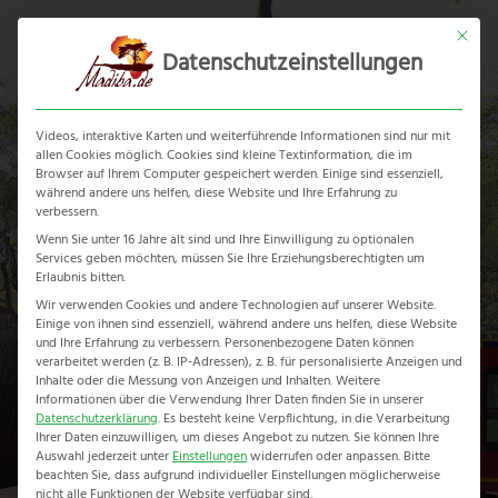
Skip
Mit dies
to
Datenschutzeinstellungen
content
Ope
Clos
mobi
mobi
Videos, interaktive Karten und weiterführende Informationen sind nur mit
men
men
allen Cookies möglich. Cookies sind kleine Textinformation, die im
Browser auf Ihrem Computer gespeichert werden. Einige sind essenziell,
während andere uns helfen, diese Website und Ihre Erfahrung zu
verbessern.
Wenn Sie unter 16 Jahre alt sind und Ihre Einwilligung zu optionalen
Services geben möchten, müssen Sie Ihre Erziehungsberechtigten um
Game Tracker
Erlaubnis bitten.
Wir verwenden Cookies und andere Technologien auf unserer Website.
Einige von ihnen sind essenziell, während andere uns helfen, diese Website
Home
-
Erlebnisreise
-
Game Tracker
und Ihre Erfahrung zu verbessern.
Personenbezogene Daten können
verarbeitet werden (z. B. IP-Adressen), z. B. für personalisierte Anzeigen und
Inhalte oder die Messung von Anzeigen und Inhalten.
Weitere
Informationen über die Verwendung Ihrer Daten finden Sie in unserer
Datenschutzerklärung
.
Es besteht keine Verpflichtung, in die Verarbeitung
Ihrer Daten einzuwilligen, um dieses Angebot zu nutzen.
Sie können Ihre
Auswahl jederzeit unter
Einstellungen
widerrufen oder anpassen.
Bitte
beachten Sie, dass aufgrund individueller Einstellungen möglicherweise
nicht alle Funktionen der Website verfügbar sind.