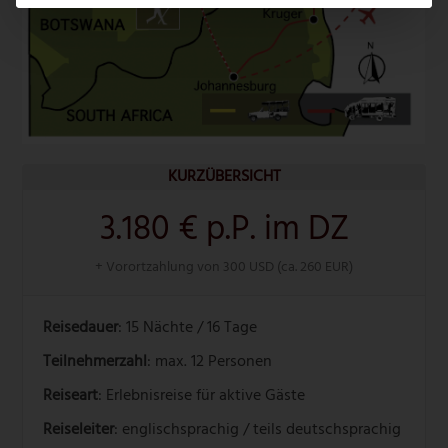
KURZÜBERSICHT
3.180 € p.P. im DZ
+ Vorortzahlung von 300 USD (ca. 260 EUR)
Reisedauer
: 15 Nächte / 16 Tage
Teilnehmerzahl
: max. 12 Personen
Reiseart
: Erlebnisreise für aktive Gäste
Reiseleiter
: englischsprachig / teils deutschsprachig