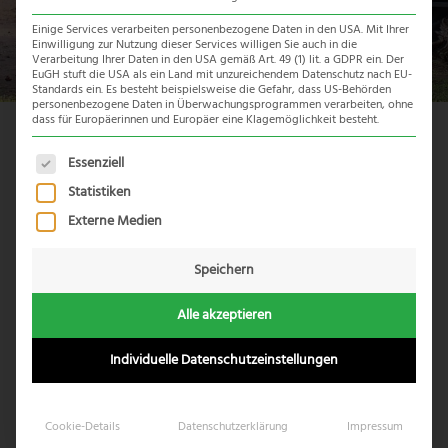
Einige Services verarbeiten personenbezogene Daten in den USA. Mit Ihrer
Einwilligung zur Nutzung dieser Services willigen Sie auch in die
Verarbeitung Ihrer Daten in den USA gemäß Art. 49 (1) lit. a GDPR ein. Der
EuGH stuft die USA als ein Land mit unzureichendem Datenschutz nach EU-
Standards ein. Es besteht beispielsweise die Gefahr, dass US-Behörden
personenbezogene Daten in Überwachungsprogrammen verarbeiten, ohne
dass für Europäerinnen und Europäer eine Klagemöglichkeit besteht.
Reiseübersicht
Es folgt eine Liste der Service-Gruppen, für die eine Einwil
Essenziell
Statistiken
Externe Medien
Speichern
Alle akzeptieren
Individuelle Datenschutzeinstellungen
Cookie-Details
Datenschutzerklärung
Impressum