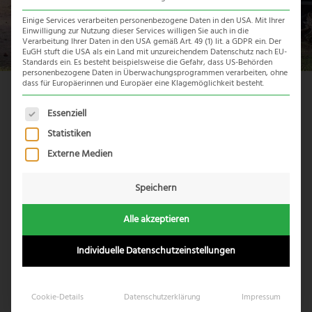
Einige Services verarbeiten personenbezogene Daten in den USA. Mit Ihrer
Einwilligung zur Nutzung dieser Services willigen Sie auch in die
Verarbeitung Ihrer Daten in den USA gemäß Art. 49 (1) lit. a GDPR ein. Der
EuGH stuft die USA als ein Land mit unzureichendem Datenschutz nach EU-
Standards ein. Es besteht beispielsweise die Gefahr, dass US-Behörden
personenbezogene Daten in Überwachungsprogrammen verarbeiten, ohne
dass für Europäerinnen und Europäer eine Klagemöglichkeit besteht.
Reiseübersicht
Es folgt eine Liste der Service-Gruppen, für die eine Einwil
Essenziell
Statistiken
Externe Medien
Speichern
Alle akzeptieren
Individuelle Datenschutzeinstellungen
Cookie-Details
Datenschutzerklärung
Impressum