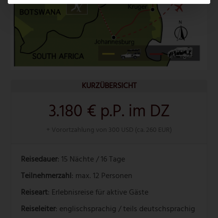
KURZÜBERSICHT
3.180 € p.P. im DZ
+ Vorortzahlung von 300 USD (ca. 260 EUR)
Reisedauer
: 15 Nächte / 16 Tage
Teilnehmerzahl
: max. 12 Personen
Reiseart
: Erlebnisreise für aktive Gäste
Reiseleiter
: englischsprachig / teils deutschsprachig