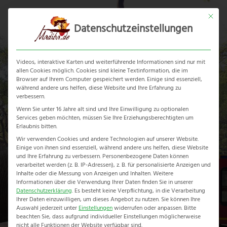
Skip
Mit dies
to
Datenschutzeinstellungen
content
Ope
Clos
mobi
mobi
Videos, interaktive Karten und weiterführende Informationen sind nur mit
men
men
allen Cookies möglich. Cookies sind kleine Textinformation, die im
Browser auf Ihrem Computer gespeichert werden. Einige sind essenziell,
während andere uns helfen, diese Website und Ihre Erfahrung zu
verbessern.
Wenn Sie unter 16 Jahre alt sind und Ihre Einwilligung zu optionalen
Services geben möchten, müssen Sie Ihre Erziehungsberechtigten um
Game Tracker
Erlaubnis bitten.
Wir verwenden Cookies und andere Technologien auf unserer Website.
Einige von ihnen sind essenziell, während andere uns helfen, diese Website
Home
-
Erlebnisreise
-
Game Tracker
und Ihre Erfahrung zu verbessern.
Personenbezogene Daten können
verarbeitet werden (z. B. IP-Adressen), z. B. für personalisierte Anzeigen und
Inhalte oder die Messung von Anzeigen und Inhalten.
Weitere
Informationen über die Verwendung Ihrer Daten finden Sie in unserer
Datenschutzerklärung
.
Es besteht keine Verpflichtung, in die Verarbeitung
Ihrer Daten einzuwilligen, um dieses Angebot zu nutzen.
Sie können Ihre
Auswahl jederzeit unter
Einstellungen
widerrufen oder anpassen.
Bitte
beachten Sie, dass aufgrund individueller Einstellungen möglicherweise
nicht alle Funktionen der Website verfügbar sind.