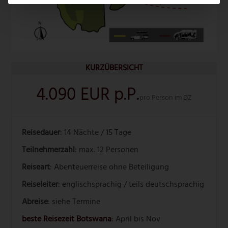
KURZÜBERSICHT
4.090 EUR p.P.
pro Person im DZ
Reisedauer
: 14 Nächte / 15 Tage
Teilnehmerzahl
: max. 12 Personen
Reiseart
: Abenteuerreise ohne Beteiligung
Reiseleiter
: englischsprachig / teils deutschsprachig
Abreise
: siehe Termine
beste Reisezeit Botswana
: April bis Nov