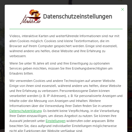
Skip
Mit dies
to
Datenschutzeinstellungen
content
Ope
Clos
mobi
mobi
Videos, interaktive Karten und weiterführende Informationen sind nur mit
men
men
allen Cookies möglich. Cookies sind kleine Textinformation, die im
Browser auf Ihrem Computer gespeichert werden. Einige sind essenziell,
während andere uns helfen, diese Website und Ihre Erfahrung zu
verbessern.
Wenn Sie unter 16 Jahre alt sind und Ihre Einwilligung zu optionalen
Services geben möchten, müssen Sie Ihre Erziehungsberechtigten um
Elephant Route
Erlaubnis bitten.
Wir verwenden Cookies und andere Technologien auf unserer Website.
Einige von ihnen sind essenziell, während andere uns helfen, diese Website
Home
-
Erlebnisreise
-
Elephant Route
und Ihre Erfahrung zu verbessern.
Personenbezogene Daten können
verarbeitet werden (z. B. IP-Adressen), z. B. für personalisierte Anzeigen und
Inhalte oder die Messung von Anzeigen und Inhalten.
Weitere
Informationen über die Verwendung Ihrer Daten finden Sie in unserer
Datenschutzerklärung
.
Es besteht keine Verpflichtung, in die Verarbeitung
Ihrer Daten einzuwilligen, um dieses Angebot zu nutzen.
Sie können Ihre
Auswahl jederzeit unter
Einstellungen
widerrufen oder anpassen.
Bitte
beachten Sie, dass aufgrund individueller Einstellungen möglicherweise
nicht alle Funktionen der Website verfügbar sind.