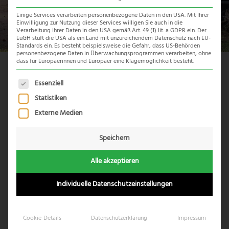
Einige Services verarbeiten personenbezogene Daten in den USA. Mit Ihrer
Einwilligung zur Nutzung dieser Services willigen Sie auch in die
Verarbeitung Ihrer Daten in den USA gemäß Art. 49 (1) lit. a GDPR ein. Der
EuGH stuft die USA als ein Land mit unzureichendem Datenschutz nach EU-
Standards ein. Es besteht beispielsweise die Gefahr, dass US-Behörden
personenbezogene Daten in Überwachungsprogrammen verarbeiten, ohne
dass für Europäerinnen und Europäer eine Klagemöglichkeit besteht.
Reiseübersicht
Es folgt eine Liste der Service-Gruppen, für die eine Einwil
Essenziell
Statistiken
Externe Medien
Speichern
Alle akzeptieren
Individuelle Datenschutzeinstellungen
Cookie-Details
Datenschutzerklärung
Impressum