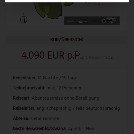
KURZÜBERSICHT
4.090 EUR p.P.
pro Person im DZ
Reisedauer
: 14 Nächte / 15 Tage
Teilnehmerzahl
: max. 12 Personen
Reiseart
: Abenteuerreise ohne Beteiligung
Reiseleiter
: englischsprachig / teils deutschsprachig
Abreise
: siehe Termine
beste Reisezeit Botswana
: April bis Nov